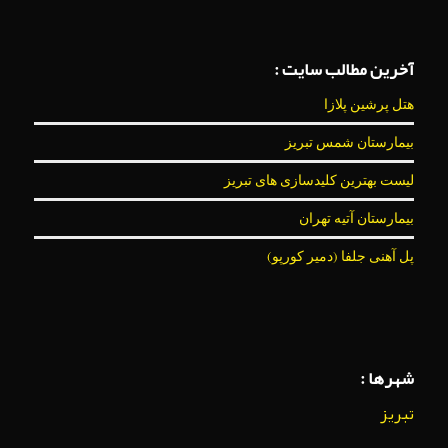
آخرین مطالب سایت :
هتل پرشین پلازا
بیمارستان شمس تبریز
لیست بهترین کلیدسازی های تبریز
بیمارستان آتیه تهران
پل آهنی جلفا (دمیر کورپو)
شهرها :
تبریز