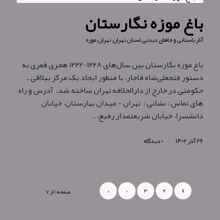
باغ موزه نگارستان
آثار باستانی و جاهای دیدنی
,
استان تهران
,
تهران
,
موزه
باغ موزه نگارستان بین سال‌های ۱۲۲۸-۱۲۲۲ هجری قمری به
دستور فتحعلی‌شاه قاجار، با منظور ایجاد یک مرکز ییلاقی ـ
حکومتی در خارج از دارالخلافه تهران ساخته شد. آدرس و راه
های تماس : نشانی : تهران - میدان بهارستان، خیابان
دانشسرا، خیابان شریعتمدار رفیع،…
۲۶ آذر ۱۴۰۲
/
۰ دیدگاه
»
›
۳
۲
۱
صفحه ۱ از ۷