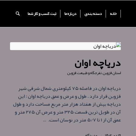
خانه
دسته بندی
درباره ما
ثبت کسب و کار شما
درياچه اوان
استان قزوین
,
تفرجگاه و طبیعت
,
قزوین
درياچه اوان در فاصله ۷۵ کيلومتری شمال شرقی شهر
قزوين قرار دارد . طول و عرض و عمق دریاچه اوان : این
دریاچه بیش از هفتاد هزار متر مربع مساحت دارد و طول
آن در طويل ترين قسمت ۳۲۵ متر و عرض آن ۲۷۵ متر و
عمق آن از ۱ تا ۵/۷ متر در نوسان است. …
۱۹ دی ۱۴۰۲
/
۰ دیدگاه