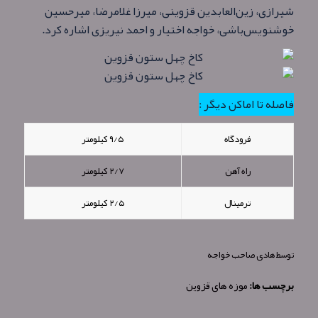
شیرازی، زین‌العابدین قزوینی، میرزا غلامرضا، میرحسین
خوشنویس‌باشی، خواجه اختیار و احمد نیریزی اشاره کرد.
فاصله تا اماکن دیگر :
فرودگاه
۹/۵ کیلومتر
راه آهن
۲/۷ کیلومتر
ترمینال
۲/۵ کیلومتر
توسط
هادی صاحب خواجه
برچسب ها:
موزه های قزوین