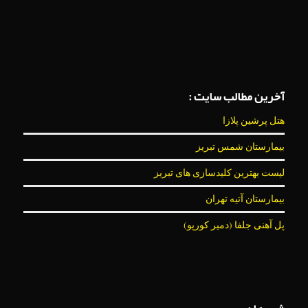
آخرین مطالب سایت :
هتل پرشین پلازا
بیمارستان شمس تبریز
لیست بهترین کلیدسازی های تبریز
بیمارستان آتیه تهران
پل آهنی جلفا (دمیر کورپو)