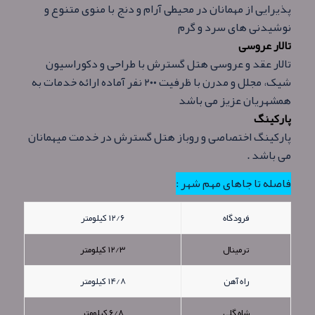
پذیرایی از مهمانان در محیطی آرام و دنج با منوی متنوع و
نوشیدنی های سرد و گرم
تالار عروسی
تالار عقد و عروسی هتل گسترش با طراحی و دکوراسیون
شیک، مجلل و مدرن با ظرفیت ۲۰۰ نفر آماده ارائه خدمات به
همشهریان عزیز می باشد
پارکینگ
پارکینگ اختصاصی و روباز هتل گسترش در خدمت میهمانان
می باشد .
فاصله تا جاهای مهم شهر :
فرودگاه
۱۲/۶ کیلومتر
ترمینال
۱۲/۳ کیلومتر
راه آهن
۱۴/۸ کیلومتر
شاه گلی
۶/۸ کیلومتر