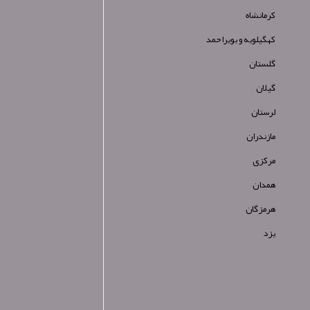
کرمانشاه
کهگیلویه و بویراحمد
گلستان
گیلان
لرستان
مازندران
مرکزی
همدان
هرمزگان
یزد