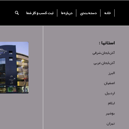
خانه
دسته بندی
درباره ما
ثبت کسب و کار شما
استانها :
آذربایجان شرقی
آذربایجان غربی
البرز
اصفهان
اردبیل
ایلام
بوشهر
تهران