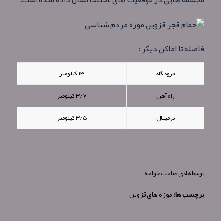
فاصله تا اماکن دیگر :
فرودگاه
۱۳ کیلومتر
راه آهن
۳/۷ کیلومتر
ترمینال
۳/۵ کیلومتر
توسط
هادی صاحب خواجه
برچسب ها:
موزه های قزوین