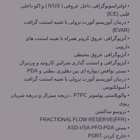
• اولتراسونوگرافی داخل عروقی ( IVUS ) و اکو داخلی
قلبی (ICE)
• درمان آنوریسم آئورت نزولی با تعبیه استنت گرافت
(EVAR)
• آنژيوگرافی عروق كرونر همراه با تعبيه استنت های
دارويی
• آنژيوگرافی عروق محيطی
• آنژيوگرافی و استنت گذاری شرائين كاروتيد و ورتبرال
• بستن نواقص ديواره ای بين دهليزی ،‌بطنی و PDA
• درمان آنوريسم آئورت نزولی با تعبيه استنت گرافت
• آمبولکتومی
• والوپلاستی پولمونر PTPC ، دريچه ميترال و دريچه شريان
ريوی
• ترومبو ساکشن
• FRACTIONAL FLOW RESERVE(FFR)
• بستن ASD-VSA-PFO-PDA
• خارج کردن PORT