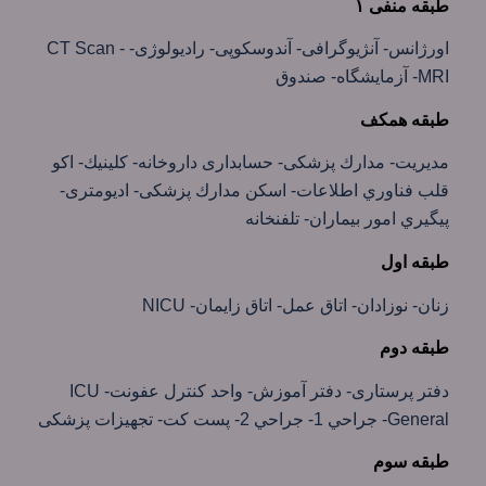
طبقه منفی ۱
اورژانس- آنژيوگرافی- آندوسكوپی- راديولوژی- CT Scan -
MRI- آزمايشگاه- صندوق
طبقه همكف
مديريت- مدارك پزشكی- حسابداری داروخانه- كلينيك- اكو
قلب فناوري اطلاعات- اسكن مدارك پزشكی- اديومتری-
پيگيري امور بيماران- تلفنخانه
طبقه اول
زنان- نوزادان- اتاق عمل- اتاق زايمان- NICU
طبقه دوم
دفتر پرستاری- دفتر آموزش- واحد كنترل عفونت- ICU
General- جراحي 1- جراحي 2- پست كت- تجهيزات پزشكی
طبقه سوم