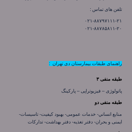
تلفن های تماس :
۰۲۱-۸۸۷۹۷۱۱۱-۲۱
۰۲۱-۸۸۷۸۵۸۱۱-۲۰
راهنمای طبقات بیمارستان دی تهران :
طبقه منفی ۳
پاتولوژی – فيزيوتراپی – پاركينگ
طبقه منفی دو
منابع انساني- خدمات عمومی- بهبود كيفيت- تاسيسات-
ايمنی و بحران- دفتر تغذيه- دفتر بهداشت- تداركات