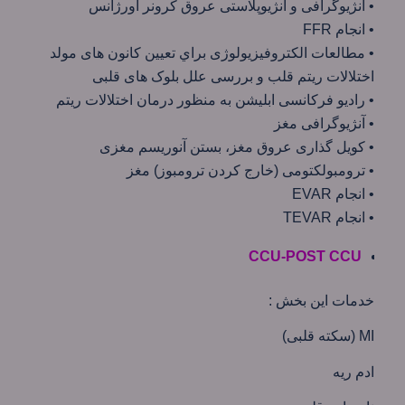
• آنژیوگرافی و آنژیوپلاستی عروق کرونر اورژانس
• انجام FFR
• مطالعات الكتروفيزيولوژی براي تعيين كانون های مولد
اختلالات ريتم قلب و بررسی علل بلوک های قلبی
• راديو فركانسی ابليشن به منظور درمان اختلالات ريتم
• آنژيوگرافی مغز
• كويل گذاری عروق مغز، بستن آنوريسم مغزی
• ترومبولكتومی (خارج كردن ترومبوز) مغز
• انجام EVAR
• انجام TEVAR
CCU-POST CCU
خدمات این بخش :
MI (سکته قلبی)
ادم ریه