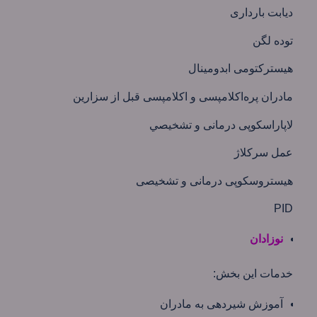
ديابت بارداری
توده لگن
هیسترکتومی ابدومینال
مادران پره‌اکلامپسی و اكلامپسی قبل از سزارين
لاپاراسكوپی درمانی و تشخيصي
عمل سركلاژ
هيستروسکوپی درمانی و تشخيصی
PID
نوزادان
خدمات این بخش:
آموزش شیردهی به مادران