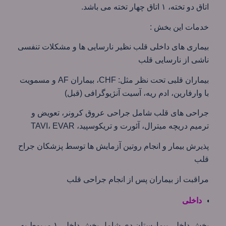
اتاق دو تخته، ۱ اتاق چهار تخته می باشد.
خدمات این بخش :
بیماری های داخلی قلب نظیر نارسایی ها و مشکلات تنفسی
ناشی از نارسایی قلب
بيماران قلبی تحت نظر مثل: CHF،‌ بيماران AF و مسمويت
با وارفارين،‌ ادم ريه، آسيت آنژيوگرافی (قبل)
جراحی های قلب شامل جراحی عروق کرونر، تعویض و
ترمیم دریچه میترال، آئورت و تریکوسپید، TAVI، EVAR
پذیرش بیمار و انجام روتین آزمایش ها توسط پزشکان جراح
قلب
مراقبت از بیماران پس از انجام جراحی قلب
داخلی
بخش داخلی بیمارستان دی شامل بخش داخلی ۱ مربوط به