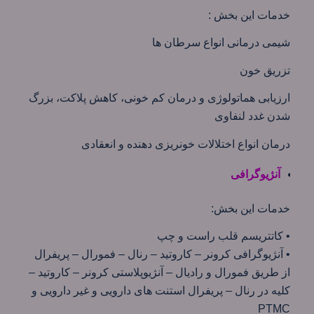
خدمات این بخش :
شیمی درمانی انواع سرطان ها
تزریق خون
ارزیابی هماتولوژی و درمان کم خونی، کاهش پلاکت، بزرگ
شدن غدد لنفاوی
درمان انواع اختلالات خونریزی دهنده و انعقادی
آنژیوگرافی
خدمات این بخش:
• کاتتریسم قلب راست و چپ
• آنژیوگرافی کرونر – کاروتید – رنال – فمورال – پریفرال
از طریق فمورال و رادیال – آنژیوپلاستی کرونر – کاروتید –
كليه در رنال – پريفرال استنت های دارویی و غیر دارویی و
PTMC