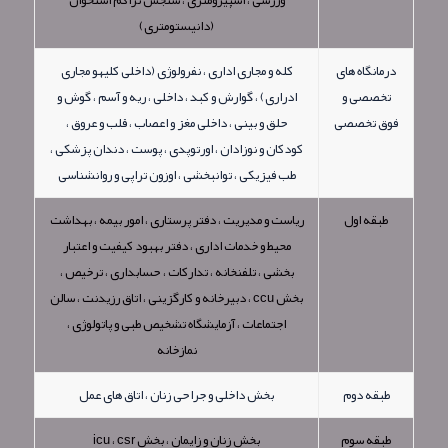
(دانیستومتری)
درمانگاه های
کله و مجاری اداری ، نفرولوژی (داخلی کلیهو مجاری
تخصصی و
ادراری) ، گوارش و کبد ، داخلی ، ریه و آسم ، گوش و
فوق تخصصی
حلق و بینی ، داخلی مغز و اعصاب ، قلب و عروق ،
کودکان و نوزادان ، اورتوپدی ، پوست ، دندان پزشکی ،
طب فیزیکی ، توانبخشی ، اوزون تراپی و روانشناسی
طبقه اول
ریاست و مدیریت ، دفتر پرستاری ، امور بیمه ، بهداشت
محیط و خدمات اداری ، دفتر بهبود کیفیت و اعتبار
بخشی ، تلفنخانه ، تدارکات ، حسابداری ، ترخیص ،
بخش ccu ، دبیرخانه و کارگزینی ، اتاق رزیدنت ، سالن
اجتماعات ، آزمایشگاه تشخیص طبی و پاتولوژی ،
نمازخانه
طبقه دوم
بخش داخلی و جراحی زنان ، اتاق های عمل
طبقه سوم
بخش زنان و زایمان ، بخش icu ، csr