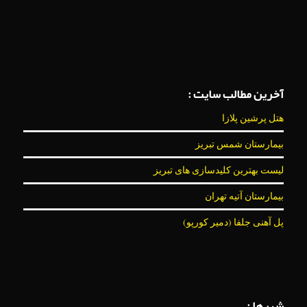
آخرین مطالب سایت :
هتل پرشین پلازا
بیمارستان شمس تبریز
لیست بهترین کلیدسازی های تبریز
بیمارستان آتیه تهران
پل آهنی جلفا (دمیر کورپو)
شهرها :