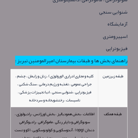
شنوایی سنجی
آزمایشگاه
اسپیرومتری
فیزیوتراپی
راهنمای بخش ها و طبقات بیمارستان امیرالمومنین تبریز :
طبقه زیرزمین
کلیه و مجاری ادراری (اورولوژی) ، زنان و زایمان ، چشم ،
جراحی عمومی ، تغذیه و رژیم درمانی ، سنگ شکنی ،
فیزیوتراپی ، شنوایی سنجی ، انبا تجهیزات پزشکی ،
تاسیسات ، رختشویخانه و سردخانه
طبقه همکف
اطلاعات ، بحش همودیالیز ، بخش اورژانس ، رادیولوژی ،
سونوگرافی و داپلر رنگی ، ماموگرافی ، رادیوگرافی
دندان (opg) ، آندوسکوپی و کولونوسگوپی ، اکو و تست
ورزشی ، اسپیرومتری ، سنجش تراکم استخوان