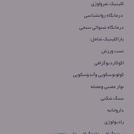
کلینیک نفرولوژی
درمانگاه روانشناسی
درمانگاه شنوائی سنجی
پاراکلینیک شامل
:
تست ورزش
اکوکاردیوگرافی
کولونوسکوپی وآندوسکوپی
نوار عصبی وعضله
سنگ شکنی
داروخانه
رادیولوژی
سونوگرافی ، ماموگرافی ،دانسیتومتری