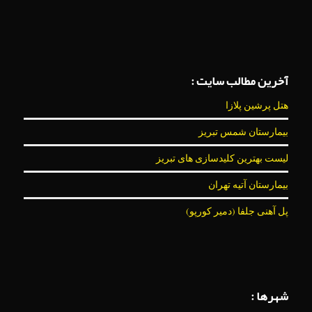
آخرین مطالب سایت :
هتل پرشین پلازا
بیمارستان شمس تبریز
لیست بهترین کلیدسازی های تبریز
بیمارستان آتیه تهران
پل آهنی جلفا (دمیر کورپو)
شهرها :