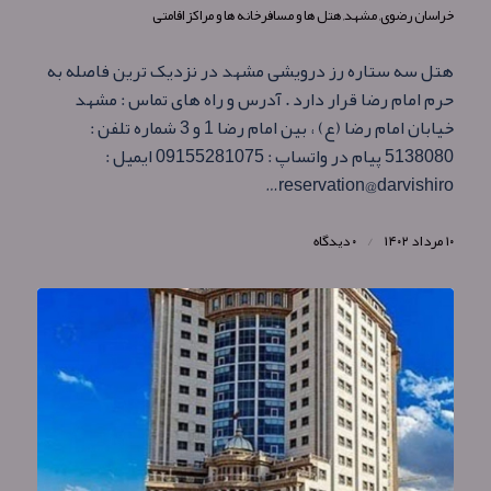
خراسان رضوی
,
مشهد
,
هتل ها و مسافرخانه ها و مراکز اقامتی
هتل سه ستاره رز درویشی مشهد در نزدیک ترین فاصله به
حرم امام رضا قرار دارد . آدرس و راه های تماس : مشهد
خیابان امام رضا (ع) ، بین امام رضا 1 و 3 شماره تلفن :
5138080 پیام در واتساپ : 09155281075 ایمیل :
reservation@darvishiro…
۱۰ مرداد ۱۴۰۲
/
۰ دیدگاه