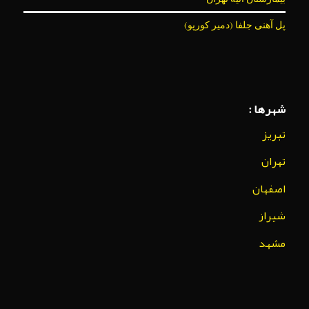
پل آهنی جلفا (دمیر کورپو)
شهرها :
تبریز
تهران
اصفهان
شیراز
مشهد