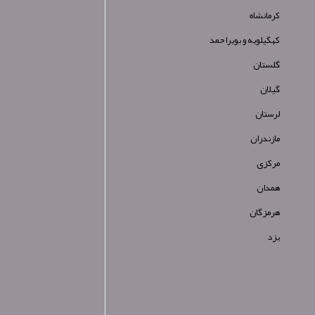
کرمانشاه
کهگیلویه و بویراحمد
گلستان
گیلان
لرستان
مازندران
مرکزی
همدان
هرمزگان
یزد