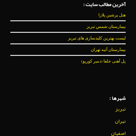
آخرین مطالب سایت :
هتل پرشین پلازا
بیمارستان شمس تبریز
لیست بهترین کلیدسازی های تبریز
بیمارستان آتیه تهران
پل آهنی جلفا (دمیر کورپو)
شهرها :
تبریز
تهران
اصفهان