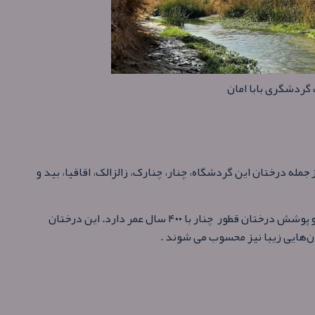
صله درخت است. از جمله درختان این گردشگاه، چنار، چنارک، زالزالک، اقاقیا، بید و
این پارک پوشش گیاهی به وسعت ۲۵۰ هکتار دارد و پوشش درختان قطور چنار با ۴۰۰ سال عمر دارد. این درختان
بان‌هایی زیبا نیز محسوب می شوند .