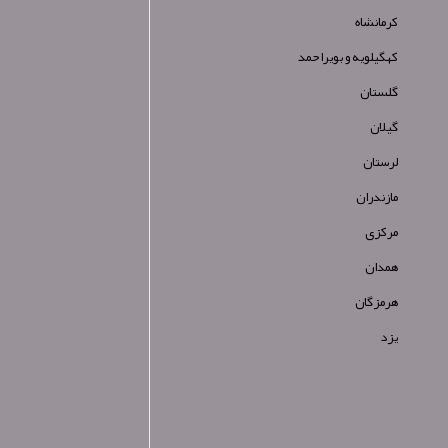
کرمانشاه
کهگیلویه و بویراحمد
گلستان
گیلان
لرستان
مازندران
مرکزی
همدان
هرمزگان
یزد