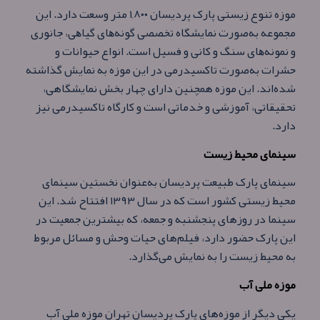
موزه تنوع زیستی پارک پردیسان ۱,۸۰۰ متر وسعت دارد. اﯾﻦ
ﻣﺠﻤﻮﻋﻪ به‌صورت ﻧﻤﺎﯾﺸﮕﺎه ﺗﺨﺼﺼﯽ ﮔﻮﻧﻪﻫﺎی ﮔﯿﺎﻫﯽ، ﺟﺎﻧﻮری
و ﻧﻤﻮﻧﻪﻫﺎی ﺳﻨﮓ و ﮐﺎﻧﯽ و ﻓﺴﯿﻞ است. انواع حیوانات و
حشرات به‌صورت تاکسیدرمی در این موزه به نمایش گذاشته
شده‌اند. این موزه همچنین دارای چهار بخش نمایشگاهی،
تحقیقاتی، آموزشی و خدماتی است و کارگاه تاکسیدرمی نیز
دارد.
سینمای محیط زیست
سینمای پارک طبیعت پردیسان به‌عنوان نخستین سینمای
محیط زیستی کشور است که در سال ۱۳۹۳ افتتاح شد. این
سینما در روزهای پنجشنبه و جمعه، كه بیشترین جمعیت در
این پارک حضور دارد، فیلم‌های حیات وحش و مسائل مربوط
به محیط زیست را به نمایش می‌گذارد.
موزه ملی آب
یکی دیگر از موزه‌های پارک پردیسان تهران موزه ملی آب