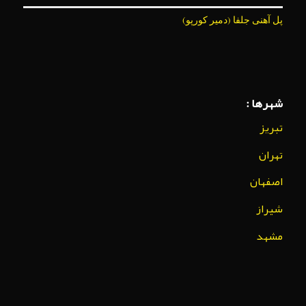
پل آهنی جلفا (دمیر کورپو)
شهرها :
تبریز
تهران
اصفهان
شیراز
مشهد