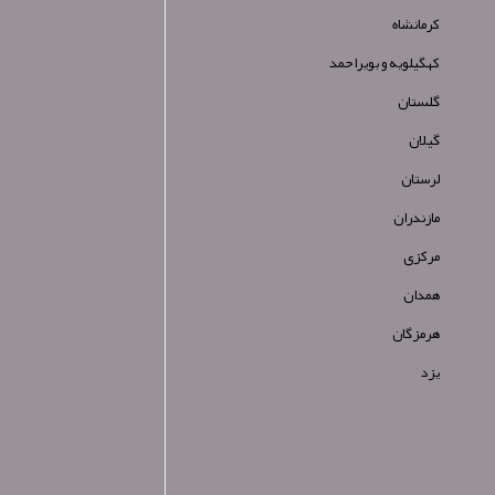
کرمانشاه
کهگیلویه و بویراحمد
گلستان
گیلان
لرستان
مازندران
مرکزی
همدان
هرمزگان
یزد