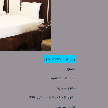
برخی از امکانات هتل :
رستوران
خدمات خشکشویی
سالن بیلیارد
سالن بازی ( فوتبال دستی – ps4 )
تاکسی سرویس