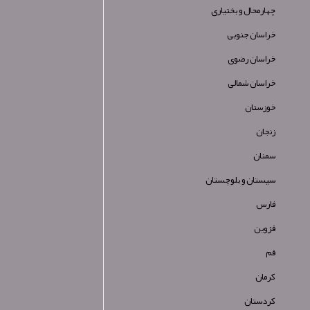
چهارمحال و بختیاری
خراسان جنوبی
خراسان رضوی
خراسان شمالی
خوزستان
زنجان
سمنان
سیستان و بلوچستان
فارس
قزوین
قم
کرمان
کردستان