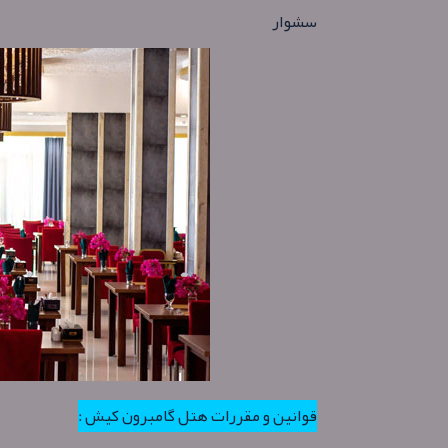
سشوار
قوانین و مقررات هتل گامبرون کیش :