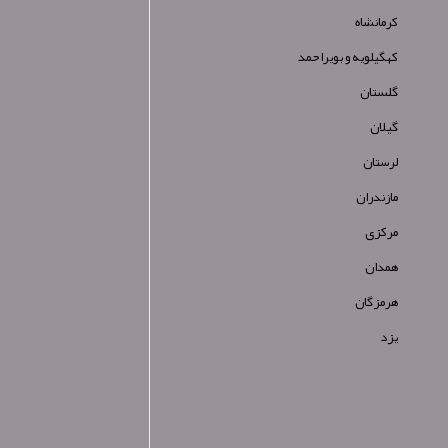
کرمانشاه
کهگیلویه و بویراحمد
گلستان
گیلان
لرستان
مازندران
مرکزی
همدان
هرمزگان
یزد