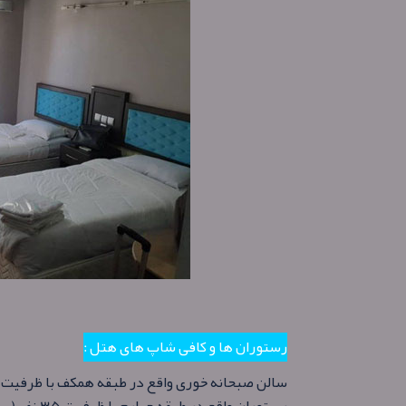
رستوران ها و کافی شاپ های هتل :
سالن صبحانه خوری واقع در طبقه همکف با ظرفیت ۱۰۰ نفر (ساعت سرو صبحانه:۷:۰۰ الی ۹:۳۰)