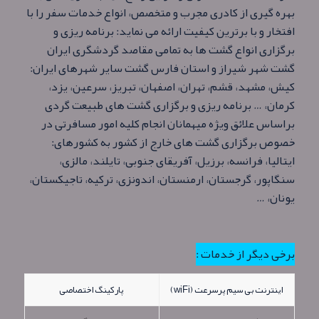
بهره گیری از کادری مجرب و متخصص، انواع خدمات سفر را با
افتخار و با برترین کیفیت ارائه می نماید: برنامه ریزی و
برگزاری انواع گشت ها به تمامی مقاصد گردشگری ایران
گشت شهر شیراز و استان فارس گشت سایر شهرهای ایران:
کیش، مشهد، قشم، تهران، اصفهان، تبریز، سرعین، یزد،
کرمان، … برنامه ریزی و برگزاری گشت های طبیعت گردی
براساس علائق ویژه میهمانان انجام کلیه امور مسافرتی در
خصوص برگزاری گشت های خارج از کشور به کشورهای:
ایتالیا، فرانسه، برزیل، آفریقای جنوبی، تایلند، مالزی،
سنگاپور، گرجستان، ارمنستان، اندونزی، ترکیه، تاجیکستان،
یونان، …
برخی دیگر از خدمات :
اینترنت بی سیم پرسرعت (wiFi)
پارکینگ اختصاصی