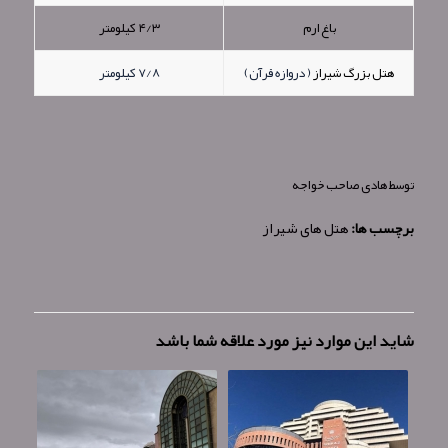
باغ ارم
۴/۳ کیلومتر
هتل بزرگ شیراز
( دروازه قرآن)
۷/۸ کیلومتر
توسط
هادی صاحب خواجه
برچسب ها:
هتل های شیراز
شاید این موارد نیز مورد علاقه شما باشد