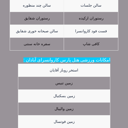
سالن جلسات
سالن چند منظوره
رستوران ارکیده
رستوران شقایق
فست فود کاروانسرا
سالن صبحانه خوری شقایق
کافی شاپ
سفره خانه سنتی
امکانات ورزشی هتل پارس کاروانسرای آبادان :
استخر روباز آقایان
زمین تنیس
زمین بسکتبال
زمین والیبال
زمین فوتسال