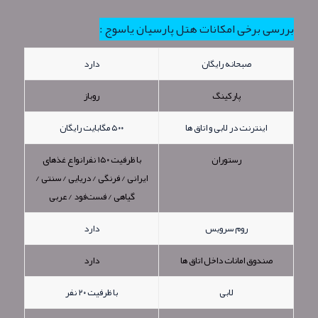
بررسی برخی امکانات هتل پارسیان یاسوج :
صبحانه رایگان
دارد
پارکینگ
روباز
اینترنت در لابی و اتاق ها
۵۰۰ مگابایت رایگان
رستوران
با ظرفیت ۱۵۰ نفرانواع غذهای
ایرانی / فرنگی / دریایی / سنتی /
گیاهی / فست‌فود / عربی
روم سرویس
دارد
صندوق امانات داخل اتاق ها
دارد
لابی
با ظرفیت ۲۰ نفر