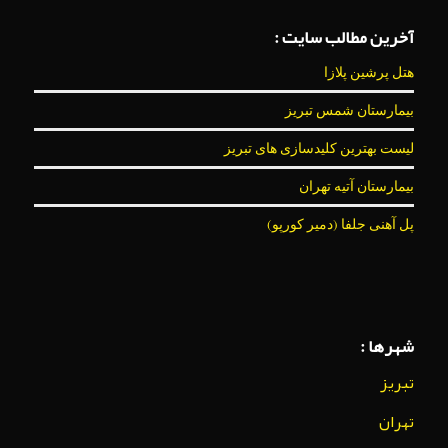
آخرین مطالب سایت :
هتل پرشین پلازا
بیمارستان شمس تبریز
لیست بهترین کلیدسازی های تبریز
بیمارستان آتیه تهران
پل آهنی جلفا (دمیر کورپو)
شهرها :
تبریز
تهران