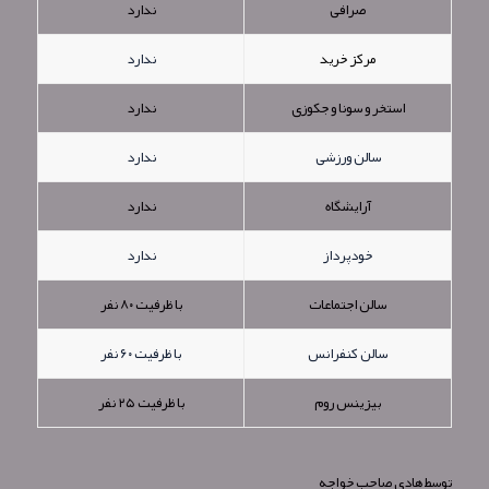
صرافی
ندارد
مرکز خرید
ندارد
استخر و سونا و جکوزی
ندارد
سالن ورزشی
ندارد
آرایشگاه
ندارد
خودپرداز
ندارد
سالن اجتماعات
با ظرفیت ۸۰ نفر
سالن کنفرانس
با ظرفیت ۶۰ نفر
بیزینس روم
با ظرفیت ۲۵ نفر
توسط
هادی صاحب خواجه