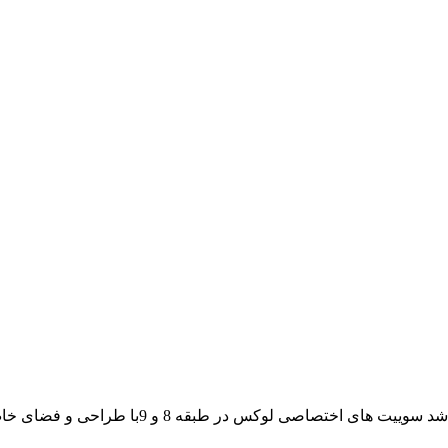
سوییت لوکس هتل میراژ یکی از زیباترین سوییت 