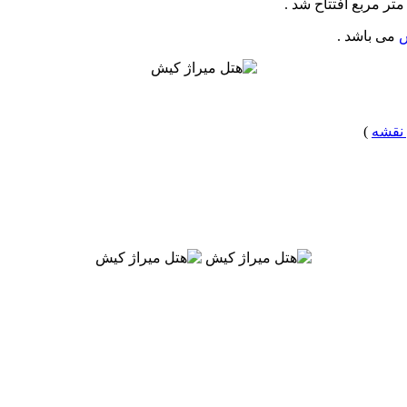
ش
می باشد .
 نقشه
)