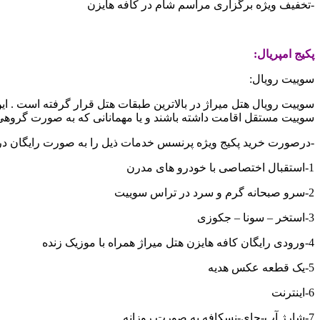
-تخفیف ویژه برگزاری مراسم شام در کافه هایزن
پکیج امپریال:
سوییت رویال:
سوییت رویال هتل میراژ در بالاترین طبقات هتل قرار گرفته است . ا
سوییت مستقل اقامت داشته باشند و یا مهمانانی که به صورت گروهی
-درصورت خرید پکیج ویژه پرنسس خدمات ذیل را به صورت رایگان دری
1-استقبال اختصاصی با خودرو های مدرن
2-سرو صبحانه گرم و سرد در تراس سوییت
3-استخر – سونا – جکوزی
4-ورودی رایگان کافه هایزن هتل میراژ همراه با موزیک زنده
5-یک قطعه عکس هدیه
6-اینترنت
7-شارژ آب-چای-نسکافه به صورت روزانه