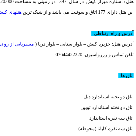
هتل 5 ستاره میراژ کیش در سال 1397 در زمینی به مساحت 20.000 متر مربع افتتاح شد .
این هتل دارای 177 اتاق و سوئیت می باشد و از شیک ترین
هتلهای کی
آدرس و راه ارتباطی :
آدرس هتل: جزیره کیش – بلوار سنایی – بلوار دریا (
مسیریابی از روی
تلفن تماس و رزرواسیون: 07644422220
اتاق ها :
اتاق دو تخته استاندارد دبل
اتاق دو تخته استاندارد تویین
اتاق سه نفره استاندارد
اتاق سه نفره کابانا (محوطه)