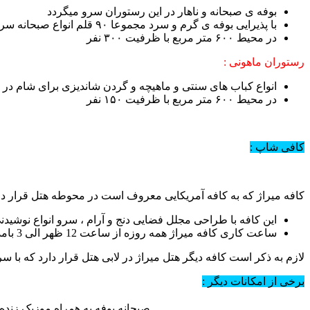
بوفه ی صبحانه و ناهار در این رستوران سرو میگردد
با پذیرایی بوفه ی گرم و سرد مجموعا ۹۰ قلم انواع صبحانه سرو میشود
در محیط ۶۰۰ متر مربع با ظرفیت ۳۰۰ نفر
رستوران ماهونی :
انواع کباب های سنتی و ماهیچه و گردن شاندیزی برای شام در 
در محیط ۶۰۰ متر مربع با ظرفیت ۱۵۰ نفر
کافی شاپ :
کافه میراژ که به کافه آمریکایی معروف است در محوطه هتل قرار دا
این کافه با طراحی مجلل فضایی دنج و آرام ، سرو انواع نوشید
ساعت کاری کافه میراژ همه روزه از ساعت 12 ظهر الی 3 بامداد میباشد.
لازم به ذکر است کافه دیگر هتل میراژ در لابی هتل قرار دارد که با 
برخی از امکانات دیگر :
صبحانه بوفه به همراه موزیک زنده