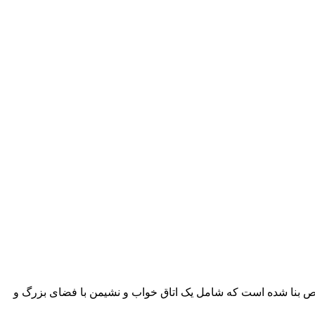
های هتل میراژ میباشد سوییت های اختصاصی لوکس در طبقه 8 و 9با طراحی و فضای خاص بنا شده است که شامل یک اتاق خواب و نشیمن با فضای بزرگ و