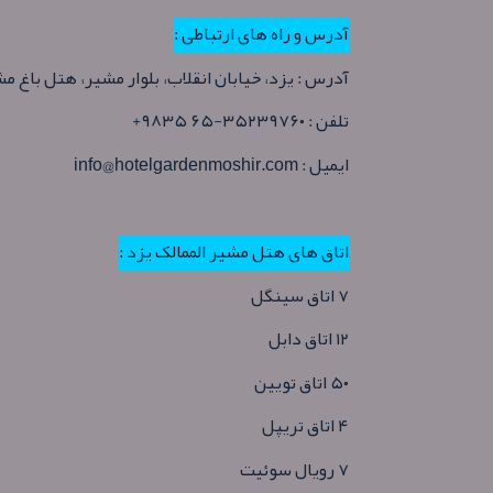
آدرس و راه های ارتباطی :
آدرس : یزد، خیابان انقلاب، بلوار مشیر، هتل باغ م
تلفن : ۳۵۲۳۹۷۶۰-۶۵ ۹۸۳۵+
ایمیل : info@hotelgardenmoshir.com
اتاق های هتل مشیر الممالک یزد :
۷ اتاق سینگل
۱۲ اتاق دابل
۵۰ اتاق تویین
۴ اتاق تریپل
۷ رویال سوئیت