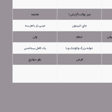
میز توالت(آرایش)
ملحفه
چای/لیپتون
مینی بار با هزینه
وان
حمام
وان
حوله بزرگ وکوچک و پا
پک کامل بهداشتی
فرش
پاور سوئیچ