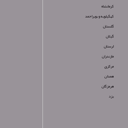
کرمانشاه
کهگیلویه و بویراحمد
گلستان
گیلان
لرستان
مازندران
مرکزی
همدان
هرمزگان
یزد