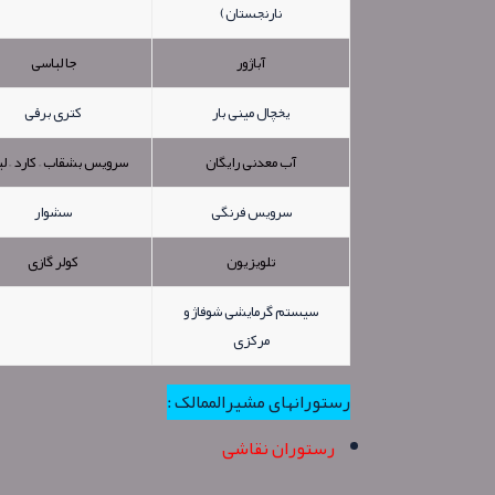
نارنجستان)
آباژور
جا لباسی
یخچال مینی بار
کتری برقی
آب معدنی رایگان
سرویس بشقاب – کارد – لی
سرویس فرنگی
سشوار
تلویزیون
کولر گازی
سیستم گرمایشی شوفاژ و
مرکزی
رستورانهای مشیرالممالک :
رستوران نقاشی