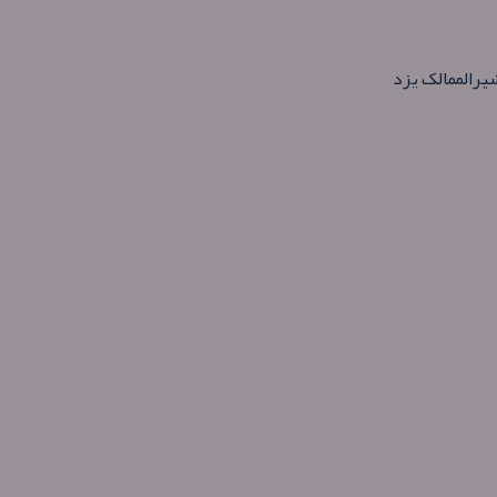
شیرالممالک یزد