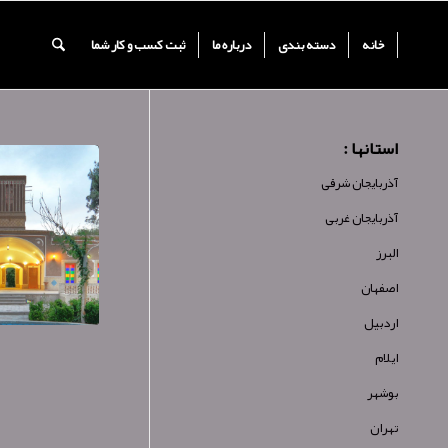
خانه
دسته بندی
درباره ما
ثبت کسب و کار شما
استانها :
آذربایجان شرقی
آذربایجان غربی
البرز
اصفهان
اردبیل
ایلام
بوشهر
تهران