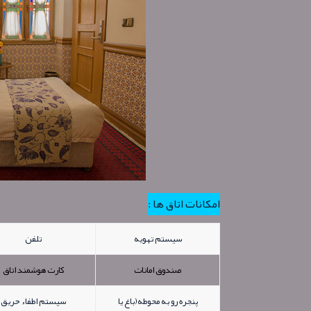
امکانات اتاق ها :
سیستم تهویه
تلفن
صندوق امانات
کارت هوشمند اتاق
پنجره رو به محوطه(باغ یا
سیستم اطفاء حریق