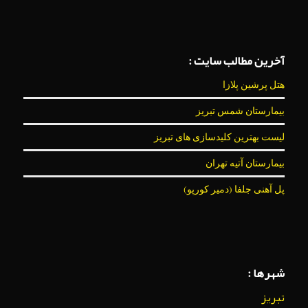
آخرین مطالب سایت :
هتل پرشین پلازا
بیمارستان شمس تبریز
لیست بهترین کلیدسازی های تبریز
بیمارستان آتیه تهران
پل آهنی جلفا (دمیر کورپو)
شهرها :
تبریز