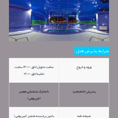
شرایط پذیرش هتل :
ورود و خروج
ساعت تحویل اتاق : ۱۴:۰۰ ساعت
تخلیه اتاق: ۱۲:۰۰
پذیرش خانم مجرد
با مدارک شناسایی معتبر
(غیربومی)
صیغه نامه
با مهر برجسته محضر (غیربومی)