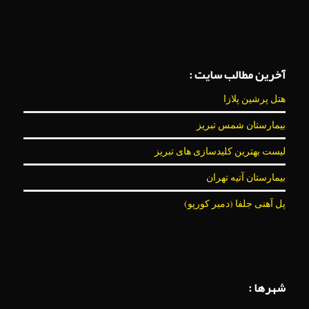
آخرین مطالب سایت :
هتل پرشین پلازا
بیمارستان شمس تبریز
لیست بهترین کلیدسازی های تبریز
بیمارستان آتیه تهران
پل آهنی جلفا (دمیر کورپو)
شهرها :