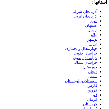
استانها :
آذربایجان شرقی
آذربایجان غربی
البرز
اصفهان
اردبیل
ایلام
بوشهر
تهران
چهارمحال و بختیاری
خراسان جنوبی
خراسان رضوی
خراسان شمالی
خوزستان
زنجان
سمنان
سیستان و بلوچستان
فارس
قزوین
قم
کرمان
کردستان
کرمانشاه