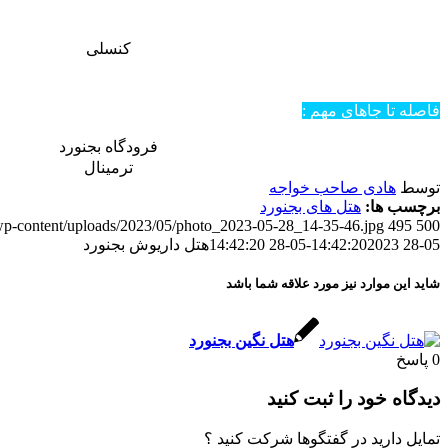
کنسلی
فاصله تا جاهای مهم :
فرودگاه بجنورد
ترمینال
توسط
هادی صاحب خواجه
برچسب ها:
هتل های بجنورد
ir/wp-content/uploads/2023/05/photo_2023-05-28_14-35-46.jpg
495
500
05-28 14:42:20
2023-05-28 14:42:20
هتل داریوش بجنورد
شاید این موارد نیز مورد علاقه شما باشد
هتل نگین بجنورد
0
پاسخ
دیدگاه خود را ثبت کنید
تمایل دارید در گفتگوها شرکت کنید ؟