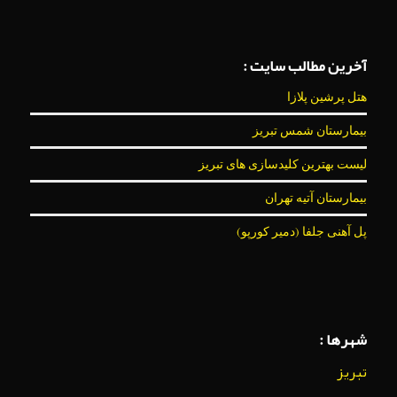
آخرین مطالب سایت :
هتل پرشین پلازا
بیمارستان شمس تبریز
لیست بهترین کلیدسازی های تبریز
بیمارستان آتیه تهران
پل آهنی جلفا (دمیر کورپو)
شهرها :
تبریز