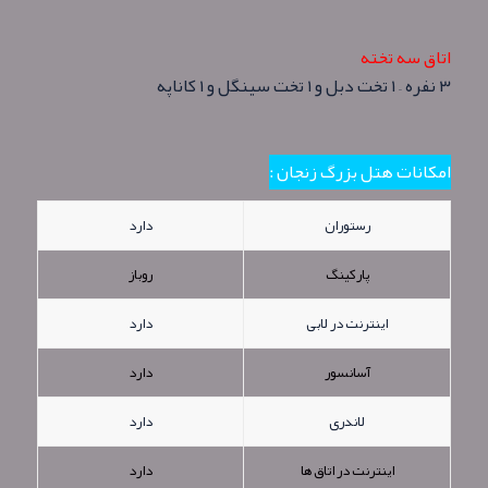
اتاق سه تخته
۳ نفره – ۱ تخت دبل و ۱ تخت سینگل و ۱ کاناپه
امکانات هتل بزرگ زنجان :
رستوران
دارد
پارکینگ
روباز
اینترنت در لابی
دارد
آسانسور
دارد
لاندری
دارد
اینترنت در اتاق ها
دارد