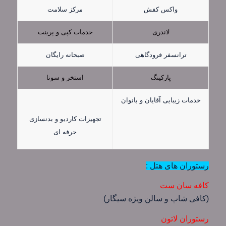
واکس کفش
مرکز سلامت
لاندری
خدمات کپی و پرینت
ترانسفر فرودگاهی
صبحانه رایگان
پارکینگ
استخر و سونا
خدمات زیبایی آقایان و بانوان
تجهیزات کاردیو و بدنسازی
حرفه ای
رستوران های هتل :
کافه سان ست
(کافی شاپ و سالن ویژه سیگار)
رستوران لاتون