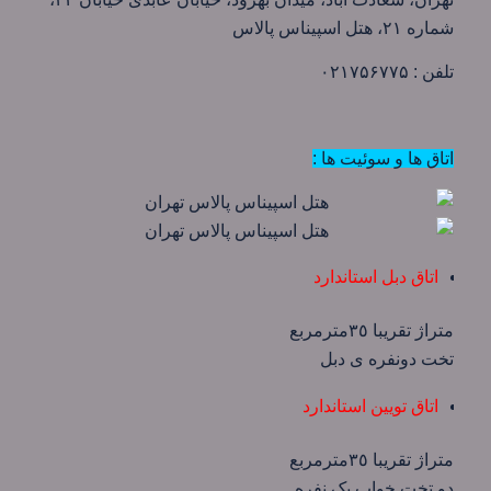
شماره ۲۱، هتل اسپیناس پالاس
تلفن : ۰۲۱۷۵۶۷۷۵
اتاق ها و سوئیت ها :
اتاق دبل استاندارد
متراژ تقریبا ٣٥مترمربع
تخت دونفره ی دبل
اتاق تویین استاندارد
متراژ تقریبا ٣٥مترمربع
دو تخت خواب یک نفره