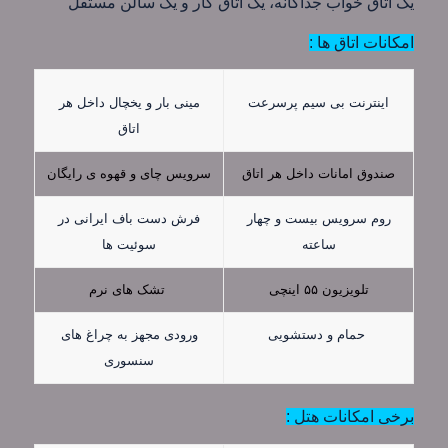
یک اتاق خواب جداگانه، یک اتاق کار و یک سالن مستقل
امکانات اتاق ها :
مینی بار و یخچال داخل هر
اینترنت بی سیم پرسرعت
اتاق
صندوق امانات داخل هر اتاق
سرویس چای و قهوه ی رایگان
روم سرویس بیست و چهار
فرش دست باف ایرانی در
ساعته
سوئیت ها
تلویزیون ۵۵ اینچی
تشک های نرم
حمام و دستشویی
ورودی مجهز به چراغ های
سنسوری
برخی امکانات هتل :