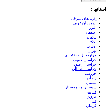
استانها :
آذربایجان شرقی
آذربایجان غربی
البرز
اصفهان
اردبیل
ایلام
بوشهر
تهران
چهارمحال و بختیاری
خراسان جنوبی
خراسان رضوی
خراسان شمالی
خوزستان
زنجان
سمنان
سیستان و بلوچستان
فارس
قزوین
قم
کرمان