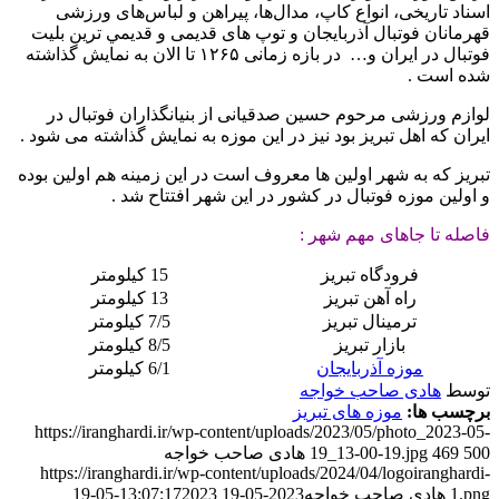
اسناد تاریخی، انواع کاپ، مدال‌ها، پیراهن و لباس‌های ورزشی
قهرمانان فوتبال آذربایجان و توپ های قدیمی و قديمي ترين بليت
فوتبال در ايران و… در بازه زمانی ۱۲۶۵ تا الان به نمایش گذاشته
شده‌ است .
لوازم ورزشی مرحوم حسين صدقيانی از بنيانگذاران فوتبال در
ايران كه اهل تبريز بود نيز در اين موزه به نمايش گذاشته می شود .
تبریز که به شهر اولین ها معروف است در این زمینه هم اولین بوده
و اولین موزه فوتبال در کشور در این شهر افتتاح شد .
فاصله تا جاهای مهم شهر :
فرودگاه تبریز
15 کیلومتر
راه آهن تبریز
13 کیلومتر
ترمینال تبریز
7/5 کیلومتر
بازار تبریز
8/5 کیلومتر
موزه آذربایجان
6/1 کیلومتر
توسط
هادی صاحب خواجه
برچسب ها:
موزه های تبریز
https://iranghardi.ir/wp-content/uploads/2023/05/photo_2023-05-
500
469
19_13-00-19.jpg
هادی صاحب خواجه
https://iranghardi.ir/wp-content/uploads/2024/04/logoiranghardi-
1.png
هادی صاحب خواجه
2023-05-19 13:07:17
2023-05-19