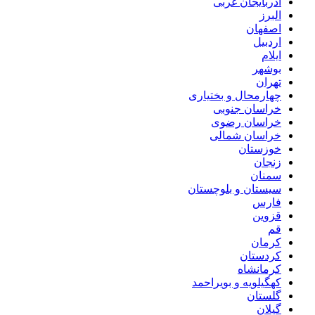
آذربایجان غربی
البرز
اصفهان
اردبیل
ایلام
بوشهر
تهران
چهارمحال و بختیاری
خراسان جنوبی
خراسان رضوی
خراسان شمالی
خوزستان
زنجان
سمنان
سیستان و بلوچستان
فارس
قزوین
قم
کرمان
کردستان
کرمانشاه
کهگیلویه و بویراحمد
گلستان
گیلان