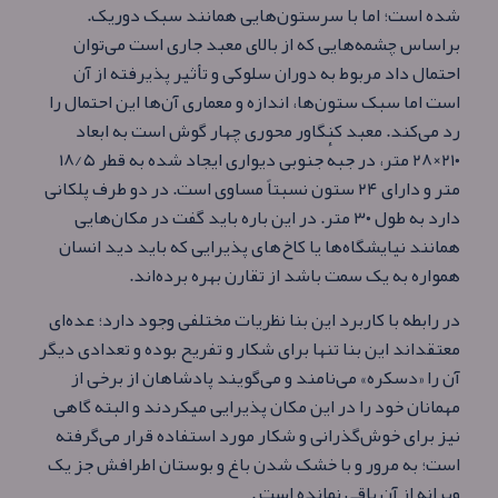
شده‌ است؛ اما با سرستون‌هایی همانند سبک دوریک.
براساس چشمه‌هایی که از بالای معبد جاری است می‌توان
احتمال داد مربوط به دوران سلوکی و تأثیر پذیرفته از آن
است اما سبک ستون‌ها، اندازه و معماری آن‌ها این احتمال را
رد می‌کند. معبد کنگاور محوری چهار گوش است به ابعاد
۲۱۰×۲۸ متر، در جبهٔ جنوبی دیواری ایجاد شده به قطر ۱۸/۵
متر و دارای ۲۴ ستون نسبتاً مساوی است. در دو طرف پلکانی
دارد به طول ۳۰ متر. در این باره باید گفت در مکان‌هایی
همانند نیایشگاه‌ها یا کاخ‌های پذیرایی که باید دید انسان
همواره به یک سمت باشد از تقارن بهره برده‌اند.
در رابطه با کاربرد این بنا نظریات مختلفی وجود دارد؛ عده‌ای
معتقداند این بنا تنها برای شکار و تفریح بوده و تعدادی دیگر
آن را «دسکره» می‌نامند و می‌گویند پادشاهان از برخی از
مهمانان خود را در این مکان پذیرایی میکردند و البته گاهی
نیز برای خوش‌گذرانی و شکار مورد استفاده قرار می‌گرفته‌
است؛ به مرور و با خشک شدن باغ و بوستان اطرافش جز یک
ویرانه از آن‌ باقی نمانده‌ است .