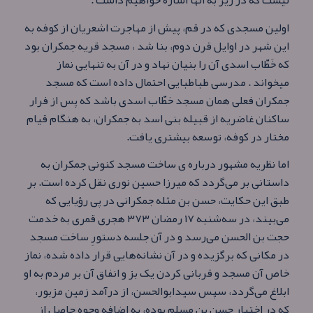
نیست که در زیر به انها اشاره خواهیم داشت .
اولین مسجدی که در قم، پیش از مهاجرت اشعریان از کوفه به
این شهر در اوایل قرن دوم، بنا شد ، مسجد قریه جمکران بود
که خَطّاب اسدی آن را بنیان نهاد و در آن به تنهایی نماز
میخواند . مدرسی طباطبایی احتمال داده‌ است که مسجد
جمکران فعلی همان مسجد خطّاب اسدی باشد که پس از فرار
ساکنان غاضریه از قبیله بنی اسد به جمکران، به هنگام قیام
مختار در کوفه، توسعه بیشتری یافت.
اما نظریه مشهور درباره ی ساخت مسجد کنونی جمکران به
داستانی بر می‌گردد که میرزا حسین نوری نقل کرده‌ است. بر
طبق این حکایت، حسن بن مثله جمکرانی در پی رؤیایی که
می‌بیند، در سه‌شنبه ۱۷ رمضان ۳۷۳ هجری قمری به خدمت
حجت بن الحسن می‌رسد و در آن جلسه دستورِ ساخت مسجد
در مکانی که برگزیده و در آن نشانه‌هایی قرار داده شده، نماز
خاص آن مسجد و قربانی کردن یک بز و انفاق آن بر مردم به او
ابلاغ می‌گردد، سپس سیدابوالحسن، از درآمد زمین مزبور،
که در اختیار حسن بن مسلم بوده، به اضافه وجوه حاصل از