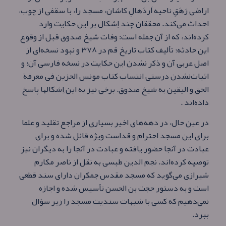
اراضی رَهَقِ ناحیه اَردَهالِ کاشان، مسجد را، با سقفی از چوب،
احداث می‌کند. محققان چند اِشکال بر این حکایت وارد
کرده‌اند، که از آن جمله است: وفات شیخ صدوق قبل از وقوع
این حادثه؛ تألیف کتاب تاریخ قم در ۳۷۸ و نبود نسخه‌ای از
اصل عربی آن و ذکر نشدن این حکایت در نسخه فارسی آن؛ و
اثبات‌نشدن درستی انتساب کتاب مونس الحزین فی معرفة
الحق و الیقین به شیخ‌ صدوق. برخی نیز به این اِشکالها پاسخ
داده‌اند .
در عین حال، در دهه‌های اخیر بسیاری از مراجع تقلید و علما
برای این مسجد احترام و قداست ویژه قائل شده و برای
عبادت در آنجا حضور یافته و عبادت در آنجا را به دیگران نیز
توصیه کرده‌اند. نجم الدین طبسی به نقل از ناصر مکارم
شیرازی می‌گوید که مسجد مقدس جمکران دارای سند قطعی
است و به دستور حجت بن الحسن تأسیس شده و اجازه
نمی‌دهیم که کسی با شبهات سندیت مسجد را زیر سؤال
ببرد.