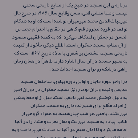
درباره ی این مسجد در هیچ‌ یک از منابع تاریخی سخنی
نیست و تنها منشی قمی، ضمن وقایع سال ۹۸۶، در شرح‌حال
میرغیاث‌الدین محمد میرمیران نوشته‌ است که او به هنگام
توقف در قریه لَنجَرودِ قم، گاهی در مَقامِ با احترام حجت بن
الحسن در جمکران اعتکاف می‌کرد، که به گفته فقیهی مقصود
از آن مقام، مسجد جمکران است. اطلاع دیگر، مأخود از کتیبه
تاریخی مسجد، مشتمل بر شعری با مادّه تاریخ ۱۱۶۷، است که
به تعمیر مسجد در آن سال اشاره دارد. ظاهراً در همان زمان
راهی درشکه‌ رو برای مسجد احداث شد .
در اواخر دوره قاجار و اوایل دوره پهلوی، ساختمان مسجد
قدیمی و نیمه‌ ویران بود. رونق مسجد جمکران در دوران اخیر
به دلیل کوشش محمد تقی بافقی است. قبل از او فقط بعضی
از افراد مطّلع برای شب‌زنده‌داری به مسجد جمکران
می‌رفتند. بافقی هر شب چهارشنبه، به همراه گروهی از
طلاب، پیاده به مسجد می‌رفت و نماز مغرب و عشاء را در آنجا
اقامه می‌کرد و تا اذان صبح در آنجا به عبادت می‌پرداخت و به
این ترتیب، توجه مردم را به این مسجد جلب کرد.