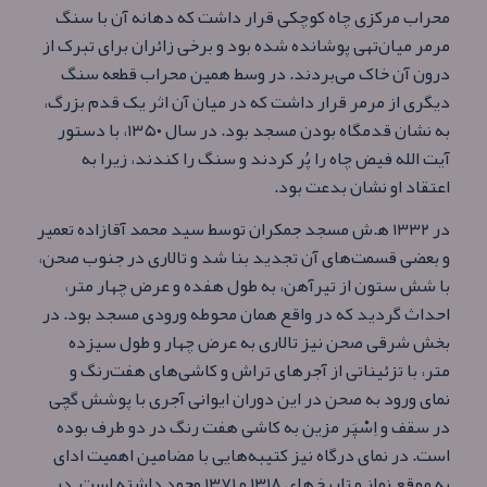
محراب مرکزی چاه کوچکی قرار داشت که دهانه آن با سنگ
مرمر میان‌تهی پوشانده شده بود و برخی زائران برای تبرک از
درون آن خاک می‌بردند. در وسط همین محراب قطعه سنگ
دیگری از مرمر قرار داشت که در میان آن اثر یک قدم بزرگ،
به نشان قدمگاه بودن مسجد بود. در سال ۱۳۵۰، با دستور
آیت الله فیض چاه را پُر کردند و سنگ را کندند، زیرا به
اعتقاد او نشان بدعت بود.
در ۱۳۳۲ ه‍.ش مسجد جمکران توسط سید محمد آقازاده تعمیر
و بعضی قسمت‌های آن تجدید بنا شد و تالاری در جنوب صحن،
با شش ستون از تیرآهن، به طول هفده و عرض چهار متر،
احداث گردید که در واقع همان محوطه ورودی مسجد بود. در
بخش شرقی صحن نیز تالاری به عرض چهار و طول سیزده
متر، با تزئیناتی از آجرهای تراش و کاشی‌های هفت‌رنگ و
نمای ورود به صحن در این دوران ایوانی آجری با پوشش گچی
در سقف و اِسْپَر مزین به کاشی هفت‌ رنگ در دو طرف بوده‌
است. در نمای درگاه نیز کتیبه‌هایی با مضامین اهمیت ادای
به موقع نماز و تاریخ‌های ۱۳۱۸ و ۱۳۷۱ وجود داشته‌ است. در