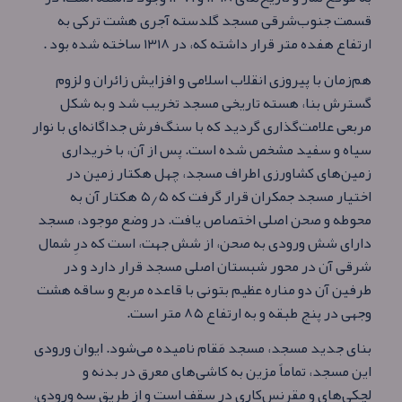
قسمت جنوب‌شرقی مسجد گلدسته آجری هشت ترکی به
ارتفاع هفده متر قرار داشته که، در ۱۳۱۸ ساخته شده بود .
هم‌زمان با پیروزی انقلاب اسلامی و افزایش زائران و لزوم
گسترش بنا، هسته تاریخی مسجد تخریب شد و به شکل
مربعی علامت‌گذاری گردید که با سنگ‌فرش جداگانه‌ای با نوار
سیاه و سفید مشخص شده‌ است. پس از آن، با خریداری
زمین‌های کشاورزی اطراف مسجد، چهل هکتار زمین در
اختیار مسجد جمکران قرار گرفت که ۵٫۵ هکتار آن به
محوطه و صحن اصلی اختصاص یافت. در وضع موجود، مسجد
دارای شش ورودی به صحن، از شش جهت، است که درِ شمال
شرقی آن در محور شبستان اصلی مسجد قرار دارد و در
طرفین آن دو مناره عظیم بتونی با قاعده مربع و ساقه هشت
وجهی در پنج طبقه و به ارتفاع ۸۵ متر است.
بنای جدید مسجد، مسجد مَقام نامیده می‌شود. ایوان ورودی
این مسجد، تماماً مزین به کاشی‌های معرق در بدنه و
لچکی‌های و مقرنس‌کاری در سقف است و از طریق سه ورودی،