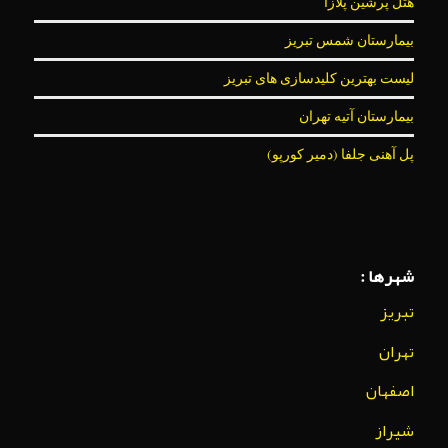
هتل پرشین پلازا
بیمارستان شمس تبریز
لیست بهترین کلیدسازی های تبریز
بیمارستان آتیه تهران
پل آهنی جلفا (دمیر کورپو)
شهرها :
تبریز
تهران
اصفهان
شیراز