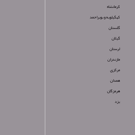
کرمانشاه
کهگیلویه و بویراحمد
گلستان
گیلان
لرستان
مازندران
مرکزی
همدان
هرمزگان
یزد