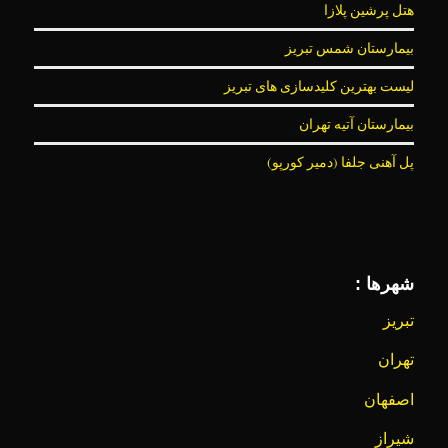
هتل پرشین پلازا
بیمارستان شمس تبریز
لیست بهترین کلیدسازی های تبریز
بیمارستان آتیه تهران
پل آهنی جلفا (دمیر کورپو)
شهرها :
تبریز
تهران
اصفهان
شیراز