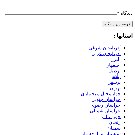
دیدگاه
*
استانها :
آذربایجان شرقی
آذربایجان غربی
البرز
اصفهان
اردبیل
ایلام
بوشهر
تهران
چهارمحال و بختیاری
خراسان جنوبی
خراسان رضوی
خراسان شمالی
خوزستان
زنجان
سمنان
سیستان و بلوچستان