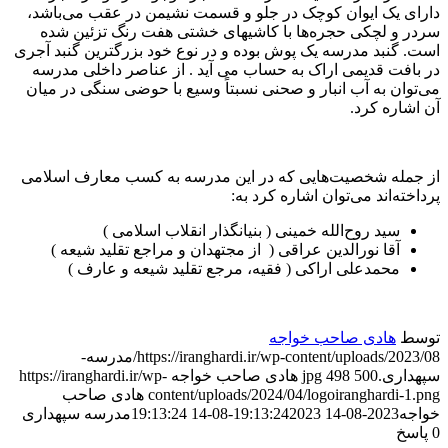
دارای یک ایوان کوچک در جلو و قسمت نشیمن در عقب می‌باشد،
سردر و لچکی حجره‌ها با کاشیهای خشتی هفت رنگ تزئین شده
است. گنبد مدرسه یک پوش بوده و در نوع خود بزرگترین گنبد آجری
در بافت قدیمی اراک به حساب می آید . از عناصر داخلی مدرسه
می‌توان به آب‌ انبار و صحنی نسبتاً وسیع با حوضی سنگی در میان
آن اشاره کرد.
از جمله شخصیت‌هایی که در این مدرسه به کسب معارف اسلامی
پرداخته‌اند می‌توان اشاره کرد به:
سید روح‌الله خمینی ( بنیانگذار انقلاب اسلامی )
آقا نورالدین عراقی ( از مجتهدان و مراجع تقلید شیعه )
محمدعلی اراکی ( فقیه، مرجع تقلید شیعه و عارف )
توسط
هادی صاحب خواجه
https://iranghardi.ir/wp-content/uploads/2023/08/مدرسه-
سپهداری.jpg
500
498
هادی صاحب خواجه
https://iranghardi.ir/wp-
content/uploads/2024/04/logoiranghardi-1.png
هادی صاحب
خواجه
2023-08-14 19:13:24
2023-08-14 19:13:24
مدرسه سپهداری
0
پاسخ