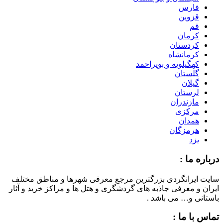
فارس
قزوین
قم
کرمان
کردستان
کرمانشاه
کهگیلویه و بویراحمد
گلستان
گیلان
لرستان
مازندران
مرکزی
همدان
هرمزگان
یزد
درباره ما :
سایت ایرانگردی بزرگترین مرجع معرفی شهرها و مناطق مختلف
ایران و معرفی جاذبه های گردشگری و هتل ها و مراکز خرید و آثار
باستانی و… می باشد .
تماس با ما :