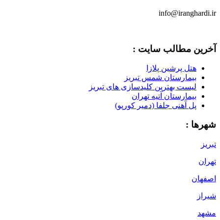
info@iranghardi.ir
آخرین مطالب سایت :
هتل پرشین پلازا
بیمارستان شمس تبریز
لیست بهترین کلیدسازی های تبریز
بیمارستان آتیه تهران
پل آهنی جلفا (دمیر کورپو)
شهرها :
تبریز
تهران
اصفهان
شیراز
مشهد