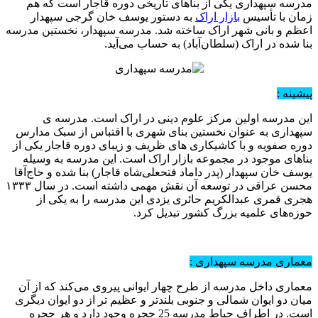
مدرسه سپهداری یکی از بناهای تاریخی دوره قاجار است که هم‌
زمان با تأسیس
بازار اراک
به دستور یوسف خان گرجی سپهدار
اعظم و بانی شهر اراک ساخته شد. مدرسه سپهدار، نخستین مدرسه
بنا شده در اراک (سلطان‌آباد) به حساب می‌آید.
پیشینه :
این مدرسه اولین مرکز علوم دینی در اراک است. مدرسه ی
سپهداری به عنوان نخستین بنای شهری با اقتباس از سبک مدارس
دوره صفویه و با کاشیکاری‌ های ظریف و زیبای دوره قاجار یکی از
بناهای موجود در مجموعه بازار اراک است. این مدرسه به وسیله
یوسف خان سپهدار (پدر داماد فتحعلی‌شاه قاجار) بنا شده و حاج‌آقا
محسن عراقی در توسعه آن نقش مهمی داشته‌ است. در سال ۱۳۳۳
هجری قمری عبدالکریم حائری یزدی این مدرسه را به یکی از
حوزه‌های علمیه بزرگ کشور تبدیل کرد.
معماری مدرسه سپهداری :
معماری داخل مدرسه از طرح چهار ایوانی پیروی می‌کند که از آن
میان دو ایوان شمالی و جنوبی بلندتر و عظیم تر از دو ایوان دیگری
است. در اطراف حیاط مدرسه 25 حجره وجود دارد و هر حجره