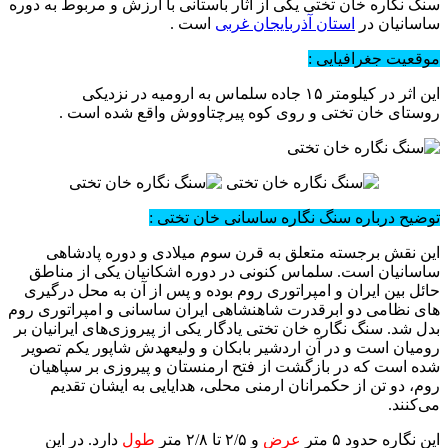
سنگ‌ نگاره خان‌ تختی یکی از اثار باستانی با ارزش و مربوط به دوره
ساسانیان در
استان آذربایجان غربی
است .
موقعیت جغرافیایی :
این اثر در کیلومتر ۱۵ جاده سلماس به ارومیه در نزدیکی
روستای خان‌ تختی و روی کوه پیرچتاووش واقع شده است .
توضیح درباره سنگ‌ نگاره ساسانی خان‌ تختی :
این نقش برجسته متعلق به قرن سوم میلادی و دوره پادشاهی
ساسانیان است. سلماس کنونی در دوره اشکانیان یکی از مناطق
حائل بین ایران و امپراتوری روم بوده و پس از آن به محل درگیری‌
های نظامی دو ابرقدرت شاهنشاهی ایران ساسانی و امپراتوری روم
بدل شد. سنگ‌ نگاره خان‌ تختی یادگار یکی از پیروزی‌های ایرانیان بر
رومیان است و در آن اردشیر بابکان و ولیعهدش شاپور یکم تصویر
شده‌ است که در بازگشت از فتح ارمنستان و پیروزی بر سپاهیان
روم، دو تن از حکمرانان ارمنی محلی، هدایایی به ایشان تقدیم
می‌کنند.
این نگاره حدود ۵ متر
عرض
و ۲/۵ تا ۲/۸ متر
طول
دارد. در این