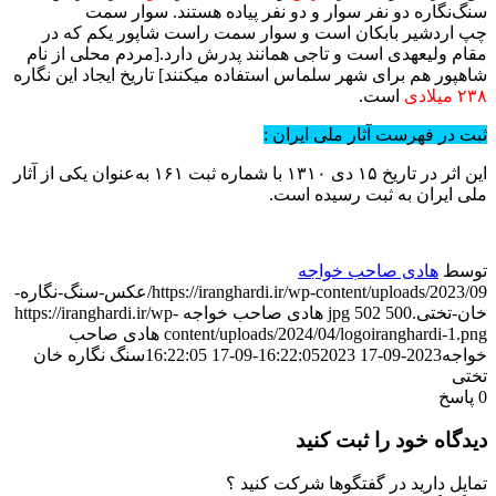
سنگ‌نگاره دو نفر سوار و دو نفر پیاده هستند. سوار سمت
چپ اردشیر بابکان است و سوار سمت راست شاپور یکم که در
مقام ولیعهدی است و تاجی همانند پدرش دارد.[مردم محلی از نام
شاهپور هم برای شهر سلماس استفاده میکنند] تاریخ ایجاد این نگاره
۲۳۸ میلادی
است.
ثبت در فهرست آثار ملی ایران :
این اثر در تاریخ ۱۵ دی ۱۳۱۰ با شماره ثبت ۱۶۱ به‌عنوان یکی از آثار
ملی ایران به ثبت رسیده‌ است.
توسط
هادی صاحب خواجه
https://iranghardi.ir/wp-content/uploads/2023/09/عکس-سنگ‌-نگاره-
خان‌-تختی.jpg
500
502
هادی صاحب خواجه
https://iranghardi.ir/wp-
content/uploads/2024/04/logoiranghardi-1.png
هادی صاحب
خواجه
2023-09-17 16:22:05
2023-09-17 16:22:05
سنگ‌ نگاره خان‌
تختی
0
پاسخ
دیدگاه خود را ثبت کنید
تمایل دارید در گفتگوها شرکت کنید ؟