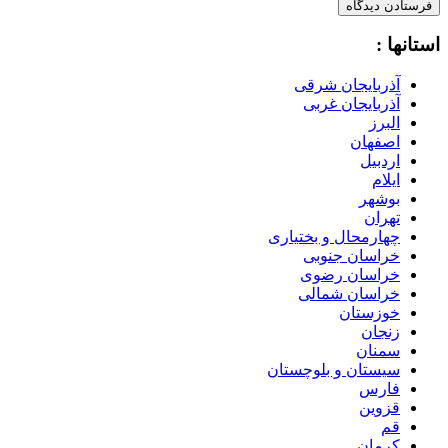
استانها :
آذربایجان شرقی
آذربایجان غربی
البرز
اصفهان
اردبیل
ایلام
بوشهر
تهران
چهارمحال و بختیاری
خراسان جنوبی
خراسان رضوی
خراسان شمالی
خوزستان
زنجان
سمنان
سیستان و بلوچستان
فارس
قزوین
قم
کرمان