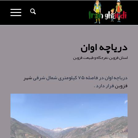
درياچه اوان
استان قزوین
,
تفرجگاه و طبیعت
,
قزوین
درياچه اوان در فاصله ۷۵ کيلومتری شمال شرقی
شهر
قزوين
قرار دارد .