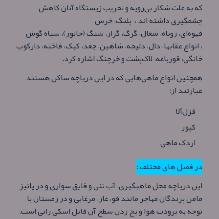
که به علت شکار بی‌رویه و تخریب زیستگاه آنان کاهش
چشمگیری داشته اند ، پلنگ، خرس
قهوه‌ای، روباه، شغال، گرگ، گراز، شنگ (جانور)، سیاه گوش
، انواع عقابها، دال، دلیجه، شاهین، جغد، کبک، فاخته، دارکوب، سبز
خانگی، قورباغه، لاک‌پشت و خرچنگ اشاره کرد.
همچنین انواع ماهی‌هایی که در این دریاچه ساکن هستند
عبارتند از:
قزل‌آلا
کپور
اردک ماهی
در فصل های مختلف :
اين درياچه محل ماهيگيری، آب تنی و قايق سواری و در پائيز
مامن پرندگان مهاجر مانند قو، غاز، مرغابي و در زمستان با
توجه به برودت هوا و يخ زدن سطح آن قابل اسکی رانی است.