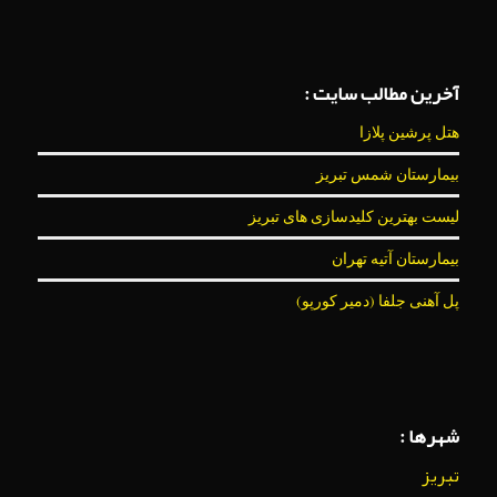
آخرین مطالب سایت :
هتل پرشین پلازا
بیمارستان شمس تبریز
لیست بهترین کلیدسازی های تبریز
بیمارستان آتیه تهران
پل آهنی جلفا (دمیر کورپو)
شهرها :
تبریز