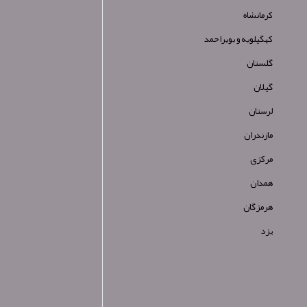
کرمانشاه
کهگیلویه و بویراحمد
گلستان
گیلان
لرستان
مازندران
مرکزی
همدان
هرمزگان
یزد