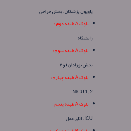
پاویون پزشکان – بخش جراحی
بلوک A طبقه دوم :
زایشگاه
بلوک A طبقه سوم :
بخش نوزادان ۱ و ۲
بلوک A طبقه چهارم :
NICU 1 , 2
بلوک A طبقه پنجم :
ICU – اتاق عمل
بلوک B طبقه همکف :