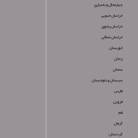
چهارمحال و بختیاری
خراسان جنوبی
خراسان رضوی
خراسان شمالی
خوزستان
زنجان
سمنان
سیستان و بلوچستان
فارس
قزوین
قم
کرمان
کردستان