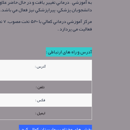
به آموزشي – درماني تغيير يافت و در حال حاضر عل
دانشجويان پزشكي، پيراپزشكي نيز فعال مي باشد.
مرك
فعالیت می پردازد .
آدرس و راه های ارتباطی :
آدرس :
تلفن :
فکس :
ایمیل :
بخش های مختلف بیمارستان کمالی کرج :