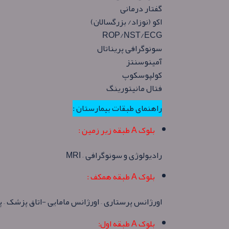
گفتار درمانی
اکو (نوزاد/ بزرگسالان)
ROP/NST/ECG
سونوگرافی پریناتال
آمینوسنتز
کولپوسکوپ
فتال مانیتورینگ
راهنمای طبقات بیمارستان :
بلوک A طبقه زیر زمین :
رادیولوژی و سونوگرافی – MRI
بلوک A طبقه همکف :
اورژانس پرستاری – اورژانس مامایی -اتاق پزشک 
بلوک A طبقه اول: