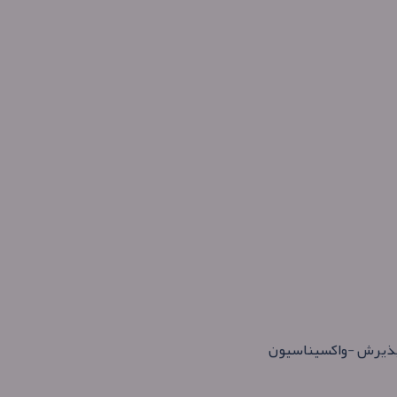
– پذیرش -واکسیناسیون