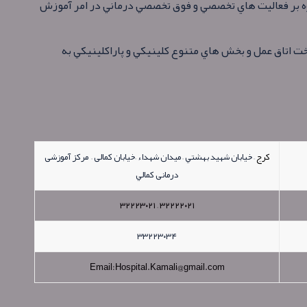
اوه بر فعاليت هاي تخصصي و فوق تخصصي درماني در امر آموزش
ز آموزشي درماني كمالي با ۵۲۰ تخت مصوب، ۷ تخت اتاق عمل و بخش هاي متنوع كلينيكي و پاراكلينيكي به
کرج
– خيابان شهيد بهشتي – ميدان شهداء –خیابان کمالی – مرکز آموزشی
درمانی كمالي
۳۲۲۲۲۰۲۱ – ۳۲۲۲۳۰۲۱
۳۳۲۲۳۰۳۴
Email:Hospital.Kamali@gmail.com