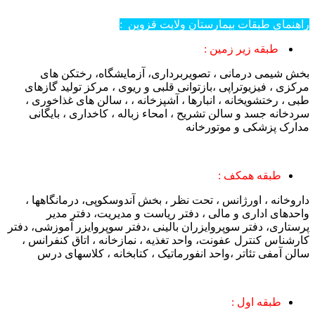
راهنمای طبقات بیمارستان ولایت قزوین :
طبقه زیر زمین :
بخش شیمی درمانی ، تصویربرداری، آزمایشگاه، رختکن های
مرکزی ، فیزیوتراپی ،بازتوانی قلبی و ریوی ، مرکز تولید گازهای
طبی ، رختشویخانه ، انبارها ، آشپزخانه ، ، سالن های غذاخوری ،
سردخانه جسد و سالن تشریح ، امحاء زباله ، کاخداری ، بایگانی
مدارک پزشکی و موتورخانه
طبقه همکف :
داروخانه ، اورژانس ، تحت نظر ، بخش آندوسکوپی، درمانگاهها ،
واحدهای اداری و مالی ، دفتر ریاست و مدیریت، دفتر مدیر
پرستاری، دفتر سوپروایزران بالینی ،دفتر سوپروایزر آموزشی، دفتر
کارشناس کنترل عفونت، واحد تغذیه ، نمازخانه ، اتاق کنفرانس ،
سالن آمفی تئاتر ،واحد انفورماتیک ، کتابخانه ، کلاسهای درس
طبقه اول :