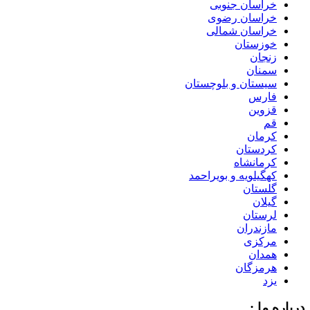
خراسان جنوبی
خراسان رضوی
خراسان شمالی
خوزستان
زنجان
سمنان
سیستان و بلوچستان
فارس
قزوین
قم
کرمان
کردستان
کرمانشاه
کهگیلویه و بویراحمد
گلستان
گیلان
لرستان
مازندران
مرکزی
همدان
هرمزگان
یزد
درباره ما :