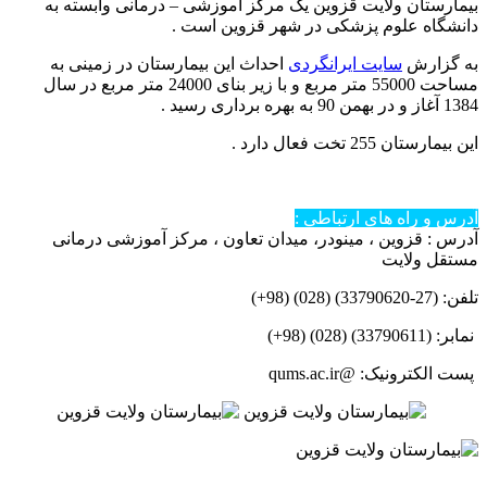
بیمارستان ولایت قزوین یک مرکز آموزشی – درمانی وابسته به
دانشگاه علوم پزشکی در شهر قزوین است .
به گزارش
سایت ایرانگردی
احداث این بیمارستان در زمینی به
مساحت 55000 متر مربع و با زیر بنای 24000 متر مربع در سال
1384 آغاز و در بهمن 90 به بهره برداری رسید .
این بیمارستان 255 تخت فعال دارد .
آدرس و راه های ارتباطی :
آدرس : قزوین ، مینودر، میدان تعاون ، مرکز آموزشی درمانی
مستقل ولایت
تلفن: (27-33790620) (028) (98+)
نمابر: (33790611) (028) (98+)
پست الکترونیک: @qums.ac.ir