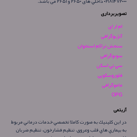
۰۲۱۸۱۴۷۲۰۰۰ داخلي های ۲۶۵۰ و ۲۶۵۱ می باشد.
تصویربرداری
ام ار ای
آنژيوگرافی
سنجش تراكم استخوان
سونوگرافی
سي تي اسكن
فلوروسكوپی
ماموگرافی
OPG
آریتمی
در اين كلينيك به صورت كاملا تخصصي خدمات درماني مربوط
به بيماري هاي قلب وعروق، تنظيم فشارخون، تنظيم ضربان