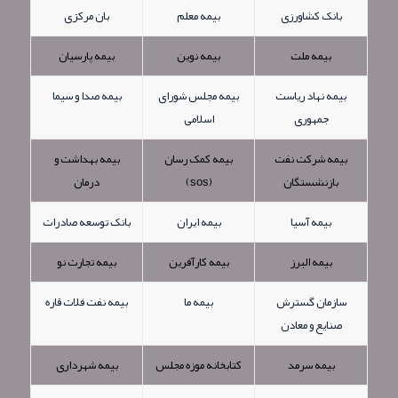
بانک کشاورزی
بیمه معلم
بان مرکزی
بیمه ملت
بیمه نوین
بیمه پارسیان
بیمه نهاد ریاست
بیمه مجلس شورای
بیمه صدا و سیما
جمهوری
اسلامی
بیمه شرکت نفت
بیمه کمک رسان
بیمه بهداشت و
بازنشستگان
(sos)
درمان
بیمه آسیا
بیمه ایران
بانک توسعه صادرات
بیمه البرز
بیمه کارآفرین
بیمه تجارت نو
سازمان گسترش
بیمه ما
بیمه نفت فلات قاره
صنایع و معادن
بیمه سرمد
کتابخانه موزه مجلس
بیمه شهرداری