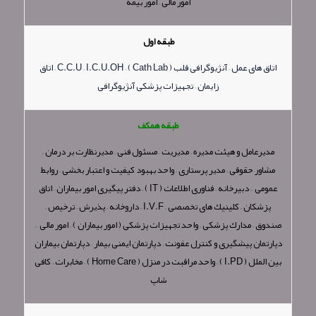
امور مالی – امور بیمه
طبقه اول
اتاق های عمل – آنژیوگرافی قلب ( Cath Lab ) – C.C.U – I.C.U.OH – اتاق
زایمان – تجهیزات پزشكی آنژیوگرافی
طبقه همکف
مدیرعامل و هیئت مدیره – مدیریت – مسئول فنی – مدیرنظارت بر درمان –
مشاور حقوقی – مدیر پرستاری – واحد بهبود كیفیت و اعتبار بخشی – روابط
عمومی – دبیرخانه – فناوری اطلاعات ( IT ) – دفتر پیگیری امور بیماران – اتاق
پزشكان – كلینیك های تخصصی – I.V.F – داروخانه – پذیرش – ترخیص –
صندوق – مدارك پزشكی – واحد تجهیزات پزشكی ( امور بیماران ) – امور مالی –
دپارتمان پیشگیری و كنترل عفونت – دپارتمان ایمنی بیمار – دپارتمان بیماران
بین الملل ( I.PD ) – واحد مراقبت در منزل ( Home Care ) – مخابرات – كافی
شاپ