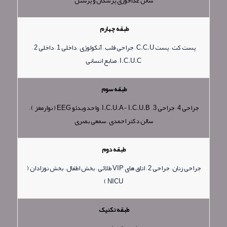
سالن غذاخوری پزشکان و پرسنل
طبقه چهارم
پست كت – پست C.C.U – جراحی قلب – آنكولوژی – داخلی 1 – داخلی 2 –
I.C.U.C – منابع انسانی
طبقه سوم
جراحی 4 – جراحی 3 – I.C.U.A- I.C.U.B – واحد ویدئو EEG ( نوارمغز ) –
سالن دكتر احمدی – سمعی بصری
طبقه دوم
جراحی زنان – جراحی 2 – اتاق های VIP طلائی – بخش اطفال – بخش نوزادان (
NICU )
طبقه تکنیک