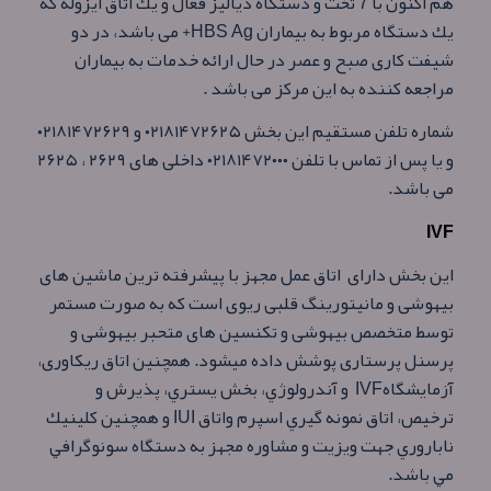
هم اكنون با 7 تخت و دستگاه دياليز فعال و يك اتاق ايزوله كه
يك دستگاه مربوط به بيماران HBS Ag+ می باشد، در دو
شيفت كاری صبح و عصر در حال ارائه خدمات به بیماران
مراجعه کننده به این مرکز می باشد .
شماره تلفن مستقيم اين بخش ۰۲۱۸۱۴۷۲۶۲۵ و ۰۲۱۸۱۴۷۲۶۲۹
و يا پس از تماس با تلفن ۰۲۱۸۱۴۷۲۰۰۰ داخلی های ۲۶۲۹ ، ۲۶۲۵
می باشد.
IVF
این بخش دارای اتاق عمل مجهز با پیشرفته ترین ماشین های
بیهوشی و مانیتورینگ قلبی ریوی است که به صورت مستمر
توسط متخصص بیهوشی و تکنسین های متحبر بیهوشی و
پرسنل پرستاری پوشش داده میشود. همچنین اتاق ریکاوری،
آزمايشگاهIVF و آندرولوژي، بخش يستري، پذيرش و
ترخيص، اتاق نمونه گيري اسپرم واتاق IUI و همچنين كلينيك
ناباروري جهت ويزيت و مشاوره مجهز به دستگاه سونوگرافي
مي باشد.