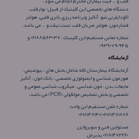
قلب و … جهت بيماران محترم انجام می شود .
دستگاه های تخصصی اين كلينيك از قبيل: نوارقلب،
اكوداپلرتی شو، آناليز وبرنامه ريزي باتری قلبی، هولتر
فشارخون، هولتر ضربان قلب، تست تيلت و … می باشد.
شماره تماس مستقيم اين كلينيك : ۰۲۱۸۸۵۶۳۰۳۷ و
۰۹۳۹۰۷۹۰۹۴۵
آزمايشگاه
آزمايشگاه بيمارستان لاله شامل بخش هاي : بيوشيمي ،
هورمون شناسي و ايمنولوژی تخصصی ، بانك خون ، آناليز
مايعات بدن ، خون شناسی ، ميكروب شناسی عمومی و
تخصصی و بخش تشخيص مولكولی (PCR) می باشد.
شماره تلفن مستقيم اين واحد:
۰۲۱۸۱۴۷۱۸۸۶ ۰۲۱۸۱۴۷۱۴۰۱
مسئولين فني و سوپروايزر
۰۲۱۸۱۴۷۲۶۶۰ پذيرش