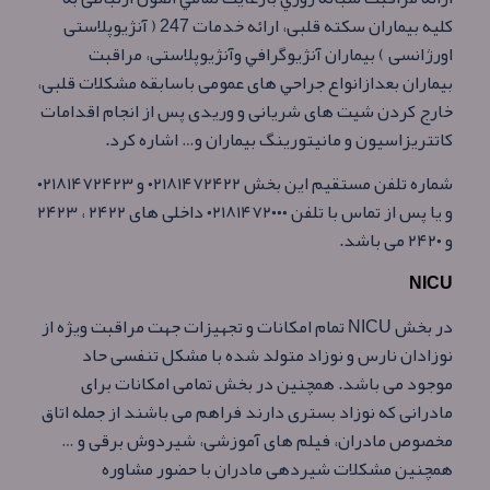
كليه بيماران سكته قلبی، ارائه خدمات 247 ( آنژيوپلاستی
اورژانسی ) بيماران آنژيوگرافي وآنژيوپلاستی، مراقبت
بيماران بعدازانواع جراحي های عمومی باسابقه مشكلات قلبی،
خارج كردن شيت های شريانی و وريدی پس از انجام اقدامات
كاتتريزاسيون و مانيتورينگ بيماران و… اشاره كرد.
شماره تلفن مستقيم اين بخش ۰۲۱۸۱۴۷۲۴۲۲ و ۰۲۱۸۱۴۷۲۴۲۳
و يا پس از تماس با تلفن ۰۲۱۸۱۴۷۲۰۰۰ داخلی های ۲۴۲۲ ، ۲۴۲۳
و ۲۴۲۰ می باشد.
NICU
در بخش NICU تمام امکانات و تجهیزات جهت مراقبت ویژه از
نوزادان نارس و نوزاد متولد شده با مشکل تنفسی حاد
موجود می باشد. همچنین در بخش تمامی امکانات برای
مادرانی که نوزاد بستری دارند فراهم می باشند از جمله اتاق
مخصوص مادران، فیلم های آموزشی، شیردوش برقی و …
همچنين مشکلات شیردهی مادران با حضور مشاوره