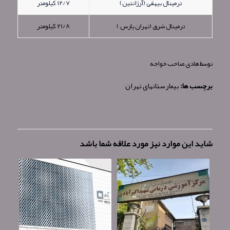
ترمینال بیهقی (آرژانتین)
۱۲/۷ کیلومتر
ترمینال شرق (تهران پارس )
۲۱/۸ کیلومتر
توسط
هادی صاحب خواجه
برچسب ها:
بیمارستانهای تهران
شاید این موارد نیز مورد علاقه شما باشد