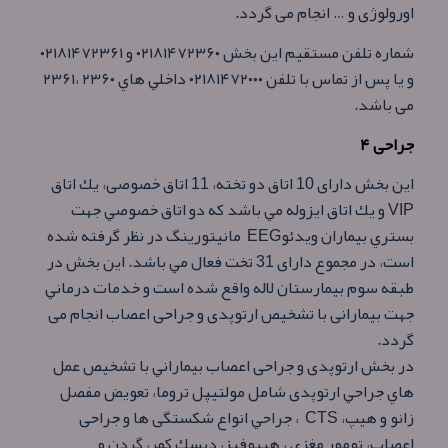
اورولوژی و … انجام می گردد.
شماره تلفن مستقيم اين بخش ۰۲۱۸۱۴۷۲۳۶۰ و ۰۲۱۸۱۴۷۲۳۶۱
و يا پس از تماس با تلفن ۰۲۱۸۱۴۷۲۰۰۰ داخلي هاي ۲۳۶۰ ،۲۳۶۱
می باشد.
جراحی ۴
این بخش دارای 10 اتاق دو تخته، 11 اتاق خصوصی، يك اتاق
VIP و يك اتاق ايزوله مي باشد كه دو اتاق خصوصي جهت
بستري بيماران ويدئوEEG مانيتورينگ در نظر گرفته شده
است، در مجموع دارای 31 تخت فعال مي باشد. اين بخش در
طبقه سوم بيمارستان لاله واقع شده است و خدمات درماني
جهت بيمارانی با تشخيص ارتوپدی و جراحی اعصاب انجام می
گردد.
در بخش ارتوپدی و جراحی اعصاب بيماراني با تشخيص عمل
هاي جراحي ارتوپدی شامل مولتيپل تروما، تعويض مفصل
زانو و هيپ، CTS ، جراحي انواع شكستگی ها و جراحی
اعصاب، تومور مغزی ، هيپوفيز، ديسك كمر، گردن و