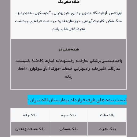
طبقه منفی یک
اورژانس – آزمایشگاه – تصویربرداری – فیزیوتراپی – آندوسكوپی – همودیالیز –
سنگ شكن – كلینیك آریتمی – دپارتمان تغذیه – بهداشت حرفه ای – بهداشت
محیط – كافی شاپ – بانك
طیقه منفی دو
واحد مهندسی پزشكی – نمازخانه – رختشویخانه – انبارها – C.S.R – تاسیسات –
تداركات – آشپزخانه – رادیوتراپی – خدمات -مورگ ( اتاق سوگواری ) – امحاء
زباله
لیست بیمه های طرف قرارداد بیمارستان لاله تهران :
بانک ملت
بانک سپه
بانک رفاه
بانک تجارت
بانک مسکن
بانک صنعت و معدن