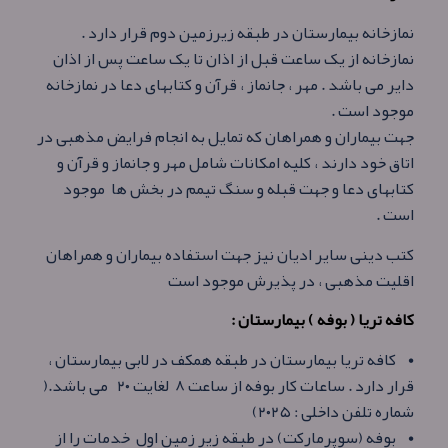
نمازخانه بیمارستان در طبقه زیرزمین دوم قرار دارد .
نمازخانه از یک ساعت قبل از اذان تا یک ساعت پس از اذان
داير می باشد . مهر ، جانماز ، قرآن و کتابهای دعا در نمازخانه
موجود است .
جهت بیماران و همراهان که تمایل به انجام فرایض مذهبی در
اتاق خود دارند ، کلیه امکانات شامل مهر و جانماز و قرآن و
کتابهای دعا و جهت قبله و سنگ تیمم در بخش ها موجود
است .
کتب دینی سایر ادیان نیز جهت استفاده بیماران و همراهان
اقلیت مذهبی ، در پذیرش موجود است
کافه تریا ( بوفه ) بیمارستان :
• كافه تريا بیمارستان در طبقه همکف در لابی بيمارستان ،
قرار دارد . ساعات کار بوفه از ساعت ۸ لغايت ۲۰ می باشد.(
شماره تلفن داخلی : ۲۰۲۵)
• بوفه (سوپرماركت) در طبقه زير زمين اول خدمات را از