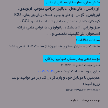
بخش های بیمارستان ضیائی اردکان :
اورژانس ، اطاق عمل ، دياليز ، جراحی عمومی ، ارتوپدي ،
اورولوژی ، گوش -و حلق و بينی ،‌چشم ، زنان وزايمان ، ICU ،
كودكان‌، داخلی ، عفونی ، داخلی اعصاب ، قلب و CCU ،
فيزيوتراپی ، آزمايشگاه ، پاتولوژی ، بازتوانی قلبی، تراکم
استخوان، پلی كلينيك تخصصی و ……
ساعات ملاقات :
ملاقات از بیماران بستری همه روزه از ساعت ۱۵ تا ۱۶ می باشد
.
نوبت دهی بیمارستان ضیایی اردکان :
تلفن نوبت دهی ۳۱۵۲۴۰۰۰
برای ورود به سایت نوبت دهی
کلیک کنید
همچنین با موبایل خود و وارد کردن کد زیر می توانید نوبت
رزرو کنید :
*۶۶۵۵*۳۳۵۲۳*۱۱۳#
توسط
هادی صاحب خواجه