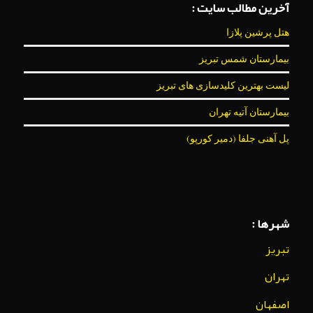
آخرین مطالب سایت :
هتل پرشین پلازا
بیمارستان شمس تبریز
لیست بهترین کلیدسازی های تبریز
بیمارستان آتیه تهران
پل آهنی جلفا (دمیر کورپو)
شهرها :
تبریز
تهران
اصفهان