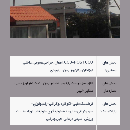
بخش های
CCU-POST CCU – اطفال – جراحی عمومی – داخلی –
بستری:
نوزادان – زنان و زايمان – ارتوپدی
بخش های
اتاق عمل – پست پارتوم- تخت زايمان- تحت نظر اورژانس –
ستاره دار:
دياليز-ليبر
بخش های
آزمايشگاه طبي-اكوكارديوگرافي-راديولوژي-
پاراکلینیک:
سونوگرافي-داروخانه-نوارنگاري -نوارقلب نوزاد-تست
ورزش-شيمي درماني-فيزيوتراپي