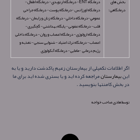
بخش های
درمانگاه ENT- درمانگاه ارتوپدي- درمانگاه اطفال-
درمانگاهی:
درمانگاه اورژانس -درمانگاه پوست- درمانگاه جراحی
عمومي-درمانگاه داخلي- درمانگاه زنان و زايمان- درمانگاه
قلب- درمانگاه عفونی- پايگاه بهداشتی- گچگيری-
درمانگاه ارولوژی- درمانگاه اعصاب و روان- درمانگاه داخلی
اعصاب- درمانگاه ترك اعتياد- شنوايی سنجی- تغذيه و
رژيم درمانی -مامايی- درمانگاه آنكولوژی
اگر اطلاعات تکمیلی از بیمارستان زعیم پاکدشت دارید و یا به
این
بیمارستان
مراجعه کرده اید و یا بستری شده اید برای ما
در بخش کامنتها بنویسید .
توسط
هادی صاحب خواجه