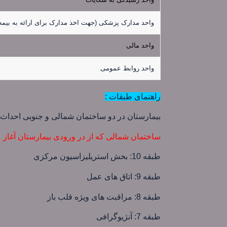
واحد مدارک پزشکی (جهت اخذ مدارک برای ارائه به بیمه 
واحد مالی
واحد روابط عمومی
راهنمای طبقات :
بیمارستان در دو ساختمان شمالی و جنوبی احداث گردیده که در 3 طبقه 
ساختمان شمالی که از در ورودی بیمارستان آغاز
طبقه 10: بخش استریلیزاسیون مرکزی
طبقه 9: اتاق های عمل
طبقه 8: مراقبت های ویژه قلب باز
طبقه 7: آنژیوگرافی