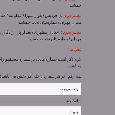
جمشید
مسیر دوم:
پل فردیس / بلوار شورا / عظیمیه / خیابا
میدان مهران / بیمارستان تخت جمشید
مسیر سوم :
خیابان مطهری / بعد از پل آزادگان / ب
مهران / بیمارستان تخت جمشید
تلفن ها :
میباشد .
سه رقم آخر هر شماره داخلی هر بخش می باشد :
واحد مربوطه
اطلاعات
پذیرش