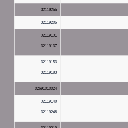
32119255
32119205
32119131
32119137
32119153
32119183
02691010024
32119148
32119248
32119219