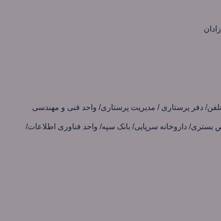
ستری/ داروخانه سرپایی/ بانک سپه/ واحد فناوری اطلاعات/