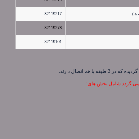
ها)
32119217
32119278
32119101
با هم اتصال دارند.
 می گردد شامل بخش های: