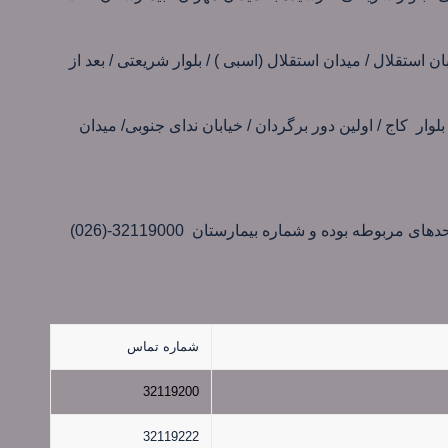
ن استقلال / میدان استقلال (اسبی ) / بلوار شریعتی / بعد از
لوار کاج / اولین دور برگردان / خیابان ندای جنوبی/ میدان
لازم ذکر است شماره های زیر شماره مستقیم واحدهای مربوطه بوده و شماره بیمارستان 32119000-(026)
شماره تماس
32119200
32119222