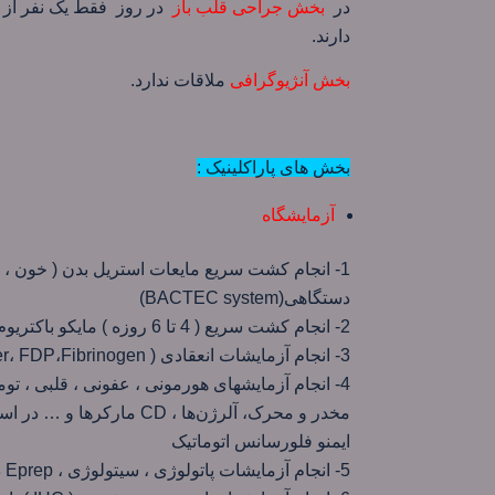
در
بخش جراحی قلب باز
در روز فقط یک نفر از ا
دارند.
بخش آنژیوگرافی
ملاقات ندارد.
بخش های پاراکلینیک :
آزمایشگاه
دستگاهی(BACTEC system)
2- انجام کشت سریع ( 4 تا 6 روزه ) مایکو باکتریوم (سل ) به روش دستگاهی ( BD ، MGTT )
3- انجام آزمایشات انعقادی ( PT، PTT، D-Dimer، FDP،Fibrinogen، فاکتور V، Antithrombin III
4- انجام آزمایشهای هورمونی ، عفونی ، قلبی ، تومور
مخدر و محرک، آلرژن‌ها ، 
ایمنو فلورسانس اتوماتیک
5- انجام آزمایشات پاتولوژی ، سیتولوژی ، Eprep در سریعترین زمان