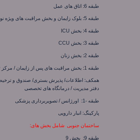
طبقه 6: اتاق های عمل
طبقه 5: بلوک زایمان و بخش مراقبت های ویژه نوزادان
طبقه 4: بخش ICU
طبقه 3: بخش CCU
طبقه 2: بخش زنان
طبقه 1: بخش مراقبت های پس از زایمان / مرکز تلفن/ دفر پرستاری / مدیریت پرستاری/ واحد فنی و مهندسی
همکف: اطلاعات/ پذیرش بستری/ صندوق و ترخیص ب
دفتر مدیریت / درمانگاه های تخصصی
طبقه -1: اورژانس / تصویربرداری پزشکی
پارکینگ: انبار دارویی
ساختمان جنوبی شامل بخش های:
طبقه 9: بخش 9