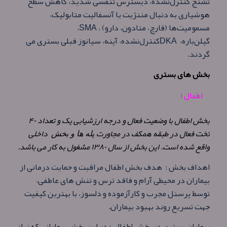
تشنج کنترل‌نشده، دیسترس تنفسی شدید، کاهش سطح
هوشیاری به دنبال مننژیت یا آنسفالیت متابولیک،
مسمومیت‌ها (قارچ، متادون، دارو) ،
SMA
،
گیلن‌باره،
DKA
کنترل‌نشده، آپنه، سیانوز قبلی بستری می
گردند.
بخش های بستری
اطفال ۱
بخش اطفال با وضعیت فعال و درجه ارزشیابی یک و تعداد ۴۰
تخت فعال در طبقه همکف در مجاورت
داخلی
پله ها و بخش
واقع شده است. این بخش از سال ۱۳۸۰ مشغول به کار می باشد.
اهداف بخش : هدف بخش اطفال مراقبت و حمایت درمانی از
بیماران در محیطی آرام و فاقد ترس و تنش های عاطفی،
توسط پرسنل مجرب و کارآزموده و دلسوز، با بهترین کیفیت
جهت تسریع روند بهبود بیماران.
بیماران بستری در بخش اطفال : در این بخش بیمارانی که نیاز