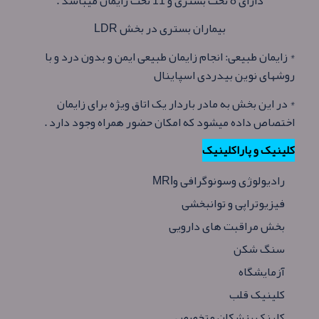
دارای 8 تخت بستری و 11 تخت زایمان میباشد .
بیماران بستری در بخش LDR
* زایمان طبیعی: انجام زایمان طبیعی ایمن و بدون درد و با
روشهای نوین بیدردی اسپاینال
* در این بخش به مادر باردار یک اتاق ویژه برای زایمان
اختصاص داده میشود که امکان حضور همراه وجود دارد .
کلینیک و پاراکلینیک
رادیولوژی وسونوگرافی وMRI
فیزیوتراپی و توانبخشی
بخش مراقبت های دارویی
سنگ شکن
آزمایشگاه
کلینیک قلب
کلینک پزشکان متخصص