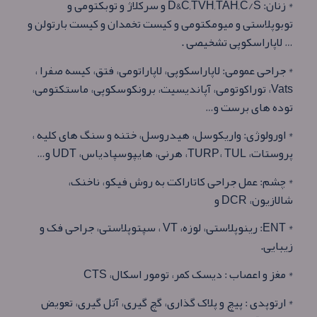
* زنان: D&C,TVH,TAH,C/S و سرکلاژ و توبکتومی و
توبوپلاستی و میومکتومی و کیست تخمدان و کیست بارتولن و
… لاپاراسکوپی تشخیصی .
* جراحی عمومی: لاپاراسکوپی، لاپاراتومی، فتق، کیسه صفرا ،
Vats، توراکوتومی، آپاندیسیت، برونکوسکوپی، ماستکتومی،
توده های برست و…
* اورولوژی: واریکوسل، هیدروسل، ختنه و سنگ های کلیه ،
پروستات، TURP، TUL، هرنی، هایپوسپادیاس، UDT و…
* چشم: عمل جراحی کاتاراکت به روش فیکو، ناخنک،
شالازیون، DCR و
* ENT: رینوپلاستی، لوزه، VT ، سپتوپلاستی، جراحی فک و
زیبایی.
* مغز و اعصاب : دیسک کمر، تومور اسکال، CTS
* ارتوپدی : پیچ و پلاک گذاری، گچ گیری، آتل گیری، تعویض