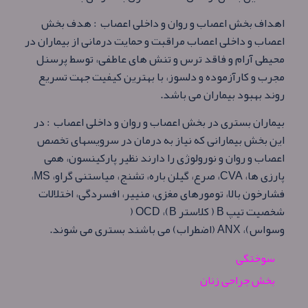
اهداف بخش اعصاب و روان و داخلی اعصاب : هدف بخش
اعصاب و داخلی اعصاب مراقبت و حمایت درمانی از بیماران در
محیطی آرام و فاقد ترس و تنش های عاطفی، توسط پرسنل
مجرب و کارآزموده و دلسوز، با بهترین کیفیت جهت تسریع
روند بهبود بیماران می باشد.
بیماران بستری در بخش اعصاب و روان و داخلی اعصاب : در
این بخش بیمارانی که نیاز به درمان در سرویسهای تخصص
اعصاب و روان و نورولوژی را دارند نظیر پارکینسون، همی
پارزی ها،
CVA
، صرع، گیلن باره، تشنج، میاستنی گراو،
MS
،
فشارخون بالا، تومورهای مغزی، منییر، افسردگی، اختلالات
شخصیت تیپ
B
( کلاستر
B
)،
OCD
(
وسواس)،
ANX
(اضطراب) می باشند بستری می شوند.
سوختگی
بخش جراحی زنان