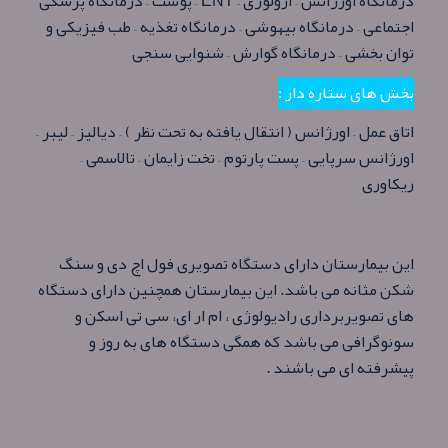
درمانگاه اورژانس – ارولوژی – ENT – پوست – درمانگاه پزشكی
اجتماعی – درمانگاه بیهوشی – درمانگاه تغذیه – طب فیزیكی و
توان بخشی – درمانگاه گوارش – شنوایی سنجی
بخش های ستاره دار :
اتاق عمل – اورژانس ( انتقال یافته به تحت نظر ) – دیالیز – لیبر –
اورژانس سرپایی – پست پارتوم – تخت زایمان – تالاسمی –
ریكاوری
این بیمارستان دارای دستگاه تصویری فول اچ دی و سنگ
شکن مثانه می باشد. این بیمارستان همچنین دارای دستگاه
های تصویربرداری رادیولوژی ، ام ار ای، سی تی اسکن و
سونوگرافی می باشد که همگی دستگاه های به روز و
پیشرفته ای می باشند .