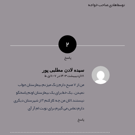
توسط
هادی صاحب خواجه
۲
پاسخ
سیده لادن مطلبی پور
۱۸ اردیبهشت ۱۴۰۳ در ۱۱:۰۷ ق.ظ
گفته:
من از ۷ صبح دارم زنگ میزنم بیمارستان جواب
نمیدن..یک خط برای یک بیمارستان اونم پاسخگو
نیستند.الان من چه کارکنم ؟ از شهرستان دیگری
دارم تماس می گیرم برای نوبت ام آر آی
پاسخ