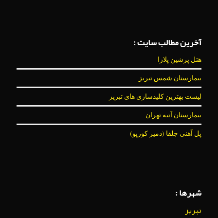
آخرین مطالب سایت :
هتل پرشین پلازا
بیمارستان شمس تبریز
لیست بهترین کلیدسازی های تبریز
بیمارستان آتیه تهران
پل آهنی جلفا (دمیر کورپو)
شهرها :
تبریز