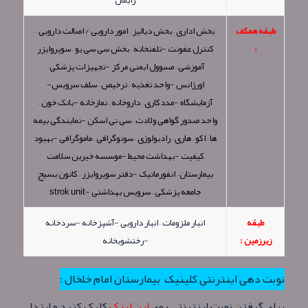
زایمان
طبقه همکف
بخش اداری – بخش دیالیز – امور دارویی / اصالت دارویی –
:
کنترل عفونت -تلفنخانه – بخش سی سی یو – سوپروایزر
آموزشی – مسوول ایمنی مرکز -تجهیزات پزشکی –
اورژانس -واحد تغذیه – ترخیص – سلف سرویس-
آزمایشگاه -مددکاری – داروخانه – نمازخانه -بانک خون –
واحد صدور گواهی ولادت – سی تی اسکن -نمایندگی بیمه
ها – اکو – هاری – رادیولوژی – سونوگرافی – ماموگرافی -بهبود
کیفیت -بهداشت محیط -موسسه خیرین سلامت
بیمارستان – انفورماتیک -دفتر سوپروایزر – کانون بسیج
جامعه پزشکی – سرویس بهداشتی -strok unit
طبقه
انبار ملزومات – انبار دارویی -آشپزخانه -سردخانه
زیرزمین :
-رختشویخانه
نوبت دهی اینترنتی کلینیک بیمارستان امام خلخال :
برای گرفتن نوبت اینترنتی روی
این لینک
کلیک کنید و ابتدا