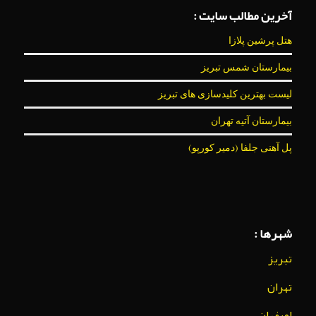
آخرین مطالب سایت :
هتل پرشین پلازا
بیمارستان شمس تبریز
لیست بهترین کلیدسازی های تبریز
بیمارستان آتیه تهران
پل آهنی جلفا (دمیر کورپو)
شهرها :
تبریز
تهران
اصفهان