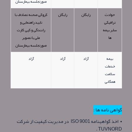
صورتجلسه بیمارستان
حوادث
رایگان
رایگان
کروکی صحنه تصادف با
ترافیکی
تایید راهنمایی و
سایر بیمه
رانندگی و کپی کارت
ها
ملی یا تصویر
صورتجلسه بیمارستان
بیمه
آزاد
آزاد
آزاد
خدمات
سلامت
همگانی
گواهی نامه ها :
• اخذ گواهینامه ISO 9001 در مدیریت کیفیت از شرکت
TUVNORD .