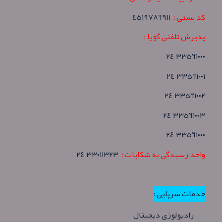
کد پستی :
٤٥١٩٧٨٦٩١١
پذیرش تلفنی گویا :
٣٣٥٦١٠٠٠ ٢٤
٣٣٥٦١٠٠١ ٢٤
٣٣٥٦١٠٠٢ ٢٤
٣٣٥٦١٠٠٣ ٢٤
٣٣٥٦١٠٠٠ ٢٤
واحد رسیدگی به شکایات :
٣٣٠١١٣٢٣ ٢٤
خدمات سرپایی :
رادیولوژی دیجیتال