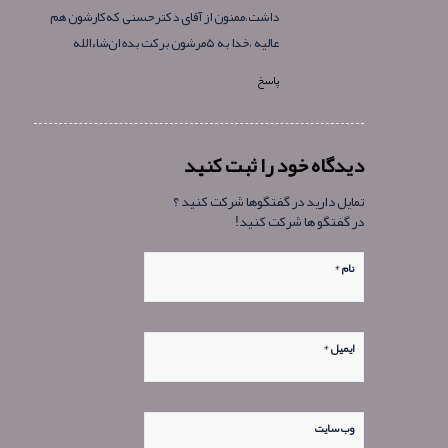
داشت،ممنون از آقای دکترحسنی که‌کارشون هم
عالیه ،خدا به ۵مرشون برکت بده ان‌شاءالله
پاسخ
دیدگاه خود را ثبت کنید
تمایل دارید در گفتگوها شرکت کنید ؟
در گفتگو ها شرکت کنید!
*
نام
*
ایمیل
وب‌ سایت