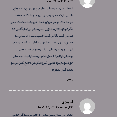
۱۷ آذر ۱۴۰۳ در ۱:۳۶ ب.ظ
گفته:
اشغالترین بیمارستان بنظرم.چون برای بیمه های
تامین رایگانه جون میدن اورژانس انگار همیشه
خوابه خاک توسرشون واقعااا.هیچوقت خدمات خوبی
نگرفتیم.باحال بد اورژانسی بیمار بردیم گفتن عه
ضربان قلب بالاس فشارخیلی پایینه اما نیازی به
چیزی نیس.شب بیمارمون حالش بد شده بردیم
اورژانس بیمارستان دیگه بستری شد همش از
بیخیالی اونابود.احمق های بی مسئولیت.بچه های
خودشونم بود همین کارو میکردن؟جمع کنن درشو
تخته کنن بنظرم
پاسخ
احمدی
۱۳ اردیبهشت ۱۴۰۴ در ۶:۵۲ ب.ظ
گفته:
اتفاقا این بیمارستان بخش داخلی ، رسیدگی خوبی