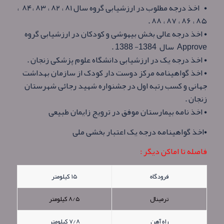
• اخذ درجه مطلوب در ارزشیابی گروه سال ۸۱ ، ۸۲ ، ۸۳ ،۸۴ ،
۸۵ ، ۸۶ ، ۸۷ ، ۸۸ .
• اخذ درجه عالی بخش بیهوشی و کودکان در ارزشیابی گروه
Approve سال 1384- 1388 .
• اخذ درجه یک در ارزشیابی دانشگاه علوم پزشکی زنجان .
• اخذ گواهینامه مرکز دوست دار کودک از سازمان بهداشت
جهانی و کسب رتبه اول در جشنواره شهید رجائی شهرستان
زنجان .
• اخذ نامه بیمارستان موفق در ترویج زایمان طبیعی
•اخذ گواهینامه درجه یک اعتبار بخشی ملی
فاصله تا اماکن دیگر :
فرودگاه
۱۵ کیلومتر
ترمینال
۸/۵ کیلومتر
راه آهن
۷/۸ کیلومتر