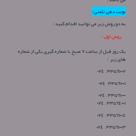
نوبت دهی تلفنی :
به دو روش زیر می توانید اقدام کنید :
روش اول :
یک روز قبل از ساعت ٧ صبح با شماره گیری یکی از شماره
های زیر :
٣٣٥٦١٠٠٢ – ٠٢٤
٣٣٥٦١٠٠١ – ٠٢٤
٣٣٥٦١٠٠٠ – ٠٢٤
٣٣٥٦٤٠٠١ – ٠٢٤
٣٣٥٦١٠٠٤ – ٠٢٤
٣٣٥٦١٠٠٣ – ٠٢٤