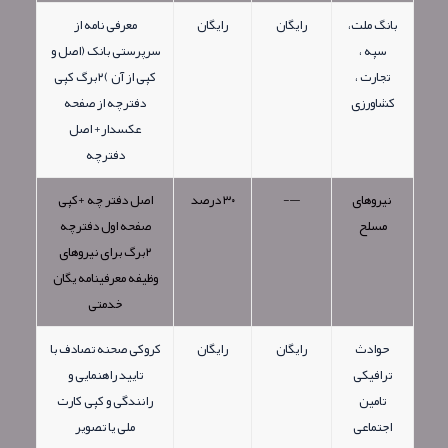
بانگ ملت،
رایگان
رایگان
معرفی نامه از
سپه ،
سرپرستی بانک (اصل و
تجارت ،
کپی از آن )٢برگ کپی
کشاورزی
دفترچه از صفحه
عکسدار+ اصل
دفترچه
نیروهای
—-
٣٠ درصد
اصل دفتر چه +کپی
مسلح
صفحه اول دفترچه
٢برگ برای نیروهای
وظیفه معرفینامه یگان
خدمتی
حوادث
رایگان
رایگان
کروکی صحنه تصادف با
ترافیکی
تایید راهنمایی و
تامین
رانندگی و کپی کارت
اجتماعی
ملی یا تصویر