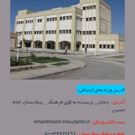
آدرس و راه های ارتباطی :
آدرس :
زنجان _ نرسیده به کوی فرهنگ _ بیمارستان امام
حسین
پست الکترونیکی :
emamhosein.hos@tamin.ir
شماره پیامک بیمارستان :
٥٠٠٠١٣٣٤٢٢٤٩٧