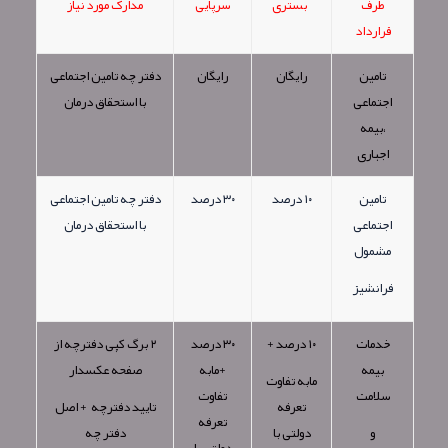
طرف
بستری
سرپایی
مدارک مورد نیاز
قرارداد
تامین
رایگان
رایگان
دفتر چه تامین اجتماعی
اجتماعی
با استحقاق درمان
،بیمه
اجباری
تامین
١٠ درصد
٣٠ درصد
دفتر چه تامین اجتماعی
اجتماعی
با استحقاق درمان
مشمول
فرانشیز
خدمات
١٠ درصد +
٣٠ درصد
٢ برگ کپی دفترچه از
بیمه
+مابه
صفحه عکسدار
مابه تفاوت
سلامت
تفاوت
تعرفه
تایید دفترچه + اصل
تعرفه
و
دولتی با
دفتر چه
دولتی با