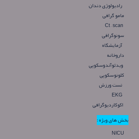
رادیولوژی دندان
مامو گرافی
Ct – scan
سونوگرافی
آزمایشگاه
داروخانه
ویدئوآندوسکوپی
کلونوسکوپی
تست ورزش
EKG
اکوکاردیوگرافی
بخش های ویژه :
NICU