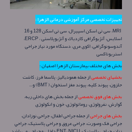
تجهیزات تخصصی مرکز آموزشی درمانی الزهرا :
MRI، سی تی اسکن اسپیرال، سی تی اسکن 128 و 16
اسلایس، آنژيوگرافی كاردياك و آنژيوپلاستی ، ERCP،
آندوسونوگرافی، اكوی مری، دستگاه مورد نیاز جراحی
استریوتاکسی
بخش های مختلف بیمارستان الزهرا اصفهان :
بخشهای تخصصی
از جمله همودیالیز، پلاسما فرز، کاشت
حلزون، پیوند کلیه، پيوند مغز استخوان ( BMT) و…
بخش های فوق تخصصی
از جمله بخش های داخلی ریه،
گوارش، نفرولوژی، روماتولوژی، خون و انکولوژی
بخش های جراحی
از جمله جراحی اطفال، جراحی نوزادان،
جراحی فک وصورت، جراحی عروق و جراحی پلاستیک، جراحي
زنان، جراحی پلاستیک، ENT، NICU داخلی و جراحی می باشد.