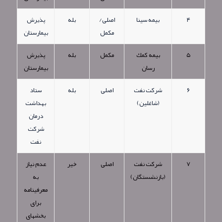
۴
بیمه سینا
اصلی/
بله
پذيرش
مکمل
بیمارستان
۵
بیمه کمك
مکمل
بله
پذيرش
رسان
بیمارستان
۶
شرکت نفت
اصلی
بله
ستاد
(شاغلین)
بهداشت
درمان
شرکت
نفت
۷
شرکت نفت
اصلی
خیر
عدم نیاز
(بازنشستگان)
به
معرفینامه
برای
بخشهای