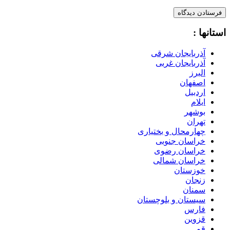
استانها :
آذربایجان شرقی
آذربایجان غربی
البرز
اصفهان
اردبیل
ایلام
بوشهر
تهران
چهارمحال و بختیاری
خراسان جنوبی
خراسان رضوی
خراسان شمالی
خوزستان
زنجان
سمنان
سیستان و بلوچستان
فارس
قزوین
قم