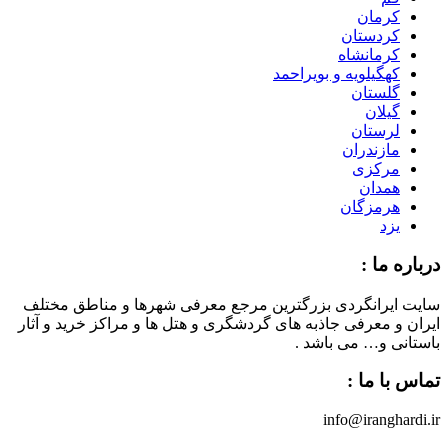
کرمان
کردستان
کرمانشاه
کهگیلویه و بویراحمد
گلستان
گیلان
لرستان
مازندران
مرکزی
همدان
هرمزگان
یزد
درباره ما :
سایت ایرانگردی بزرگترین مرجع معرفی شهرها و مناطق مختلف
ایران و معرفی جاذبه های گردشگری و هتل ها و مراکز خرید و آثار
باستانی و… می باشد .
تماس با ما :
info@iranghardi.ir