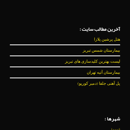
آخرین مطالب سایت :
هتل پرشین پلازا
بیمارستان شمس تبریز
لیست بهترین کلیدسازی های تبریز
بیمارستان آتیه تهران
پل آهنی جلفا (دمیر کورپو)
شهرها :
تبریز