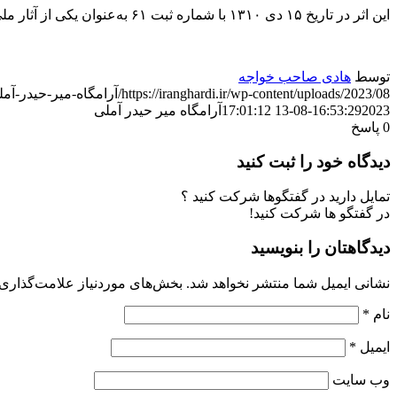
این اثر در تاریخ ۱۵ دی ۱۳۱۰ با شماره ثبت ۶۱ به‌عنوان یکی از آثار ملی ایران به ثبت رسیده‌ است.
توسط
هادی صاحب خواجه
https://iranghardi.ir/wp-content/uploads/2023/08/آرامگاه-میر-حیدر-آملی.jpg
2023-08-13 17:01:12
16:53:29
آرامگاه میر حیدر آملی
0
پاسخ
دیدگاه خود را ثبت کنید
تمایل دارید در گفتگوها شرکت کنید ؟
در گفتگو ها شرکت کنید!
دیدگاهتان را بنویسید
نشانی ایمیل شما منتشر نخواهد شد.
بخش‌های موردنیاز علامت‌گذاری 
نام
*
ایمیل
*
وب‌ سایت