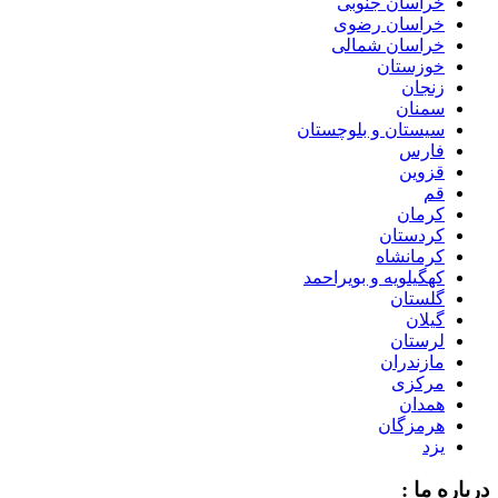
خراسان جنوبی
خراسان رضوی
خراسان شمالی
خوزستان
زنجان
سمنان
سیستان و بلوچستان
فارس
قزوین
قم
کرمان
کردستان
کرمانشاه
کهگیلویه و بویراحمد
گلستان
گیلان
لرستان
مازندران
مرکزی
همدان
هرمزگان
یزد
درباره ما :