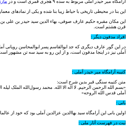
آرامگاه میر حیدر آملی مربوط به سده ۹ ه‍جری قمری است و در
مازن
این بنا در محیطی تاریخی با حیاط زیبا بنا شده و یکی از نمادهای معما
قرن هشتم است.
افراد مدفون دیگر :
در این گور عارف دیگری که جد ابوالقاسم پسر ابوالمحاسن رویانی آم
آملی نیز در اینجا مدفون است، و از این رو به سید سه تن مشهور است
کتیبه آرامگاه میر حیدر آملی :
متن کتیبه سنگی قبر بدین شرح است:
«بسم الله الرحمن الرحیم. لا اله الا الله. محمد رسول‌الله الملک لیله 
آملی قدس الله الروحه»
بانی :
اولین بانی این آرامگاه سید بهاالدین عزالدین آملی بود که خود از عال
ثبت در فهرست آثار ملی :