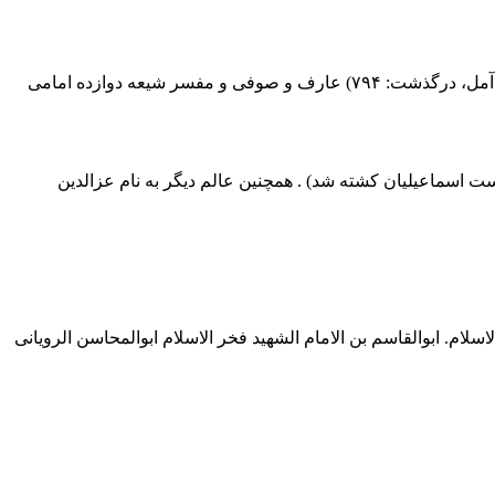
این مکان مقبره حکیم عارف صوفی، بهاء الدین سید حیدر بن علی بن حیدر معروف به شیخ حیدر آملی یا میر حیدر آملی (متولد :۷۲۰ هجری آمل، درگذشت: ۷۹۴) عارف و صوفی و مفسر شیعه دوازده امامی
ت اسماعیلیان کشته شد) . همچنین عالم دیگر به نام عزالدین
لاسلام. ابوالقاسم بن الامام الشهید فخر الاسلام ابوالمحاسن الرویانی