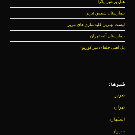
هتل پرشین پلازا
بیمارستان شمس تبریز
لیست بهترین کلیدسازی های تبریز
بیمارستان آتیه تهران
پل آهنی جلفا (دمیر کورپو)
شهرها :
تبریز
تهران
اصفهان
شیراز